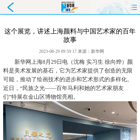
首页
要闻
政务
舆情
这个展览，讲述上海颜料与中国艺术家的百年
故事
科创
产经
金融
旅游
2023-08-29 09:59:17
来源：
新华网
教育
民生
文化
即时
 新华网上海8月29日电（沈梅 实习生 徐向烨）颜
料是美术发展的基石，它为艺术家提供了创造的无限
体育
健康
图片
信息
可能，推动了绘画技术的进步和艺术形式的多样化。
廉政
原创
长三角
近日，“民族之光——百年马利和她的艺术家朋友
们”特展在金山区博物馆亮相。