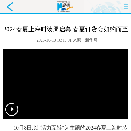
首页
要闻
政务
舆情
2024春夏上海时装周启幕 春夏订货会如约而至
科创
产经
金融
旅游
2023-10-10 10:15:01
来源：
新华网
教育
民生
文化
即时
体育
健康
图片
信息
廉政
原创
长三角
 10月8日,以“活力互链”为主题的2024春夏上海时装