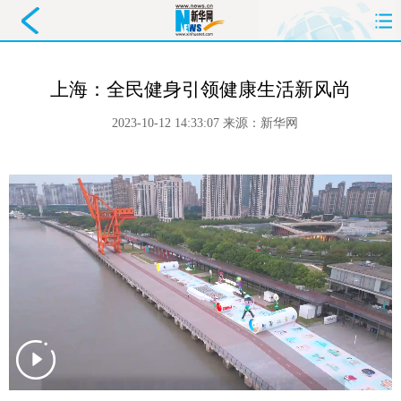
首页
要闻
政务
舆情
上海：全民健身引领健康生活新风尚
科创
产经
金融
旅游
2023-10-12 14:33:07
来源：
新华网
教育
民生
文化
即时
体育
健康
图片
信息
廉政
原创
长三角