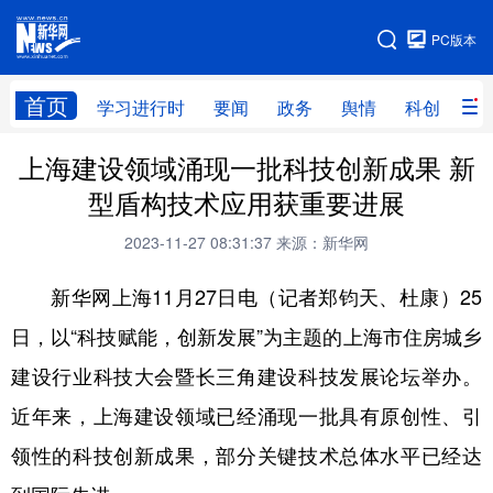
手机版
PC版本
网站地图
首页
学习进行时
要闻
政务
舆情
科创
产
上海建设领域涌现一批科技创新成果 新
首页
学习进行时
要闻
政务
型盾构技术应用获重要进展
舆情
科创
产经
金融
2023-11-27 08:31:37
来源：新华网
旅游
教育
民生
文化
新华网上海11月27日电（记者郑钧天、杜康）25
房产
体育
健康
图片
日，以“科技赋能，创新发展”为主题的上海市住房城乡
信息
廉政
原创
长三角频道
建设行业科技大会暨长三角建设科技发展论坛举办。
近年来，上海建设领域已经涌现一批具有原创性、引
领性的科技创新成果，部分关键技术总体水平已经达