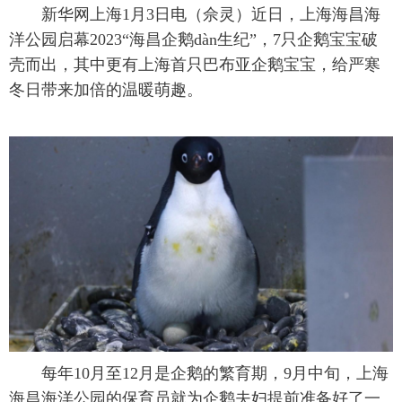
 新华网上海1月3日电（佘灵）近日，上海海昌海
洋公园启幕2023“海昌企鹅dàn生纪”，7只企鹅宝宝破
壳而出，其中更有上海首只巴布亚企鹅宝宝，给严寒
冬日带来加倍的温暖萌趣。
 每年10月至12月是企鹅的繁育期，9月中旬，上海
海昌海洋公园的保育员就为企鹅夫妇提前准备好了一