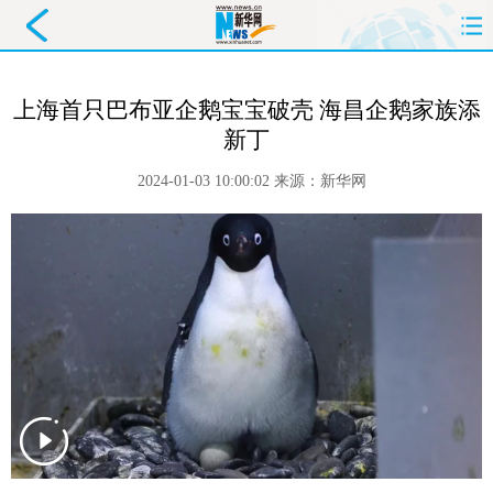
首页
要闻
政务
舆情
上海首只巴布亚企鹅宝宝破壳 海昌企鹅家族添
新丁
科创
产经
金融
旅游
2024-01-03 10:00:02
来源：
新华网
教育
民生
文化
即时
体育
健康
图片
信息
廉政
原创
长三角