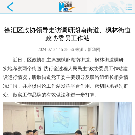
首页
要闻
政务
舆情
徐汇区政协领导走访调研湖南街道、枫林街道
政协委员工作站
科创
产经
金融
旅游
2024-07-24 15:38:56
来源：
新华网
教育
民生
文化
即时
近日，区政协副主席施斌赴湖南街道、枫林街道调研，
体育
健康
图片
信息
实地考察两个街道“践行全过程人民民主”政协委员工作站建
设运行情况，听取街道党工委主要领导及联络组组长相关情
廉政
原创
长三角
况汇报，并座谈讨论工作站发挥平台作用、密切联系界别群
众、做实工作品牌的有效做法和进一步打算。