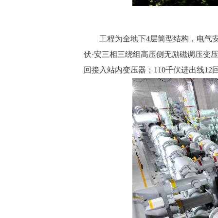
 工程为全地下4层筒型结构，电气安装2组 
伏·安三相三绕组高压侧无励磁调压变压器；
回接入站内变压器；110千伏进出线12