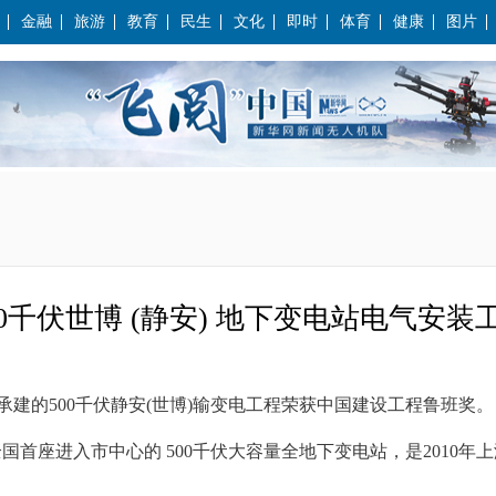
金融
旅游
教育
民生
文化
即时
体育
健康
图片
00千伏世博 (静安) 地下变电站电气安装
承建的500千伏静安(世博)输变电工程荣获中国建设工程鲁班奖。
全国首座进入市中心的 500千伏大容量全地下变电站，是2010