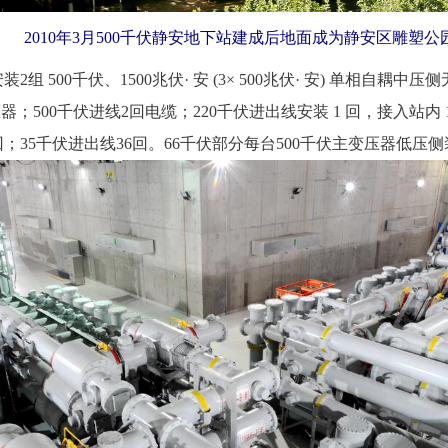
 2010年3月500千伏静安地下站建成后地面成为静安区雕塑公
500千伏、1500兆伏· 安 (3× 500兆伏· 安) 单相自耦中压
500千伏进线2回电缆；220千伏进出线安装 1 回，接入站内 1
回；35千伏进出线36回。66千伏部分每台500千伏主变压器低压侧