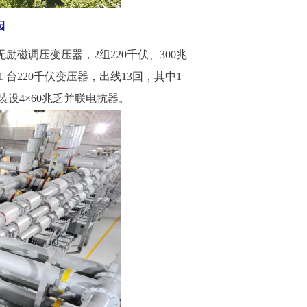
园
侧无励磁调压变压器，2组220千伏、300兆
 台220千伏变压器，出线13回，其中1
装设4×60兆乏并联电抗器。