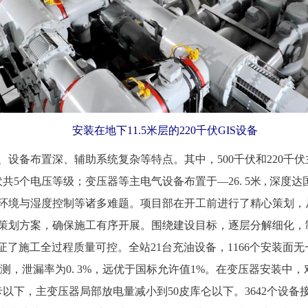
 安装在地下11.5米层的220千伏GIS设备
设备布置深、辅助系统复杂等特点。其中，500千伏和220千
35千伏共5个电压等级；变压器等主电气设备布置于—26. 5米 , 
环境与湿度控制等诸多难题。项目部在开工前进行了精心策划，从
工策划方案，确保施工有序开展。围绕建设目标，逐层分解细化
证了施工全过程质量可控。全站21台充油设备，1166个安装面无
经检测，泄漏率为0. 3%，远优于国标允许值1%。在变压器安装
下，主变压器局部放电量减小到50皮库仑以下。3642个设备接