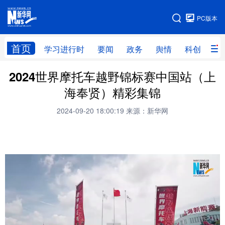
手机版
PC版本
网站地图
首页
学习进行时
要闻
政务
舆情
科创
产
2024世界摩托车越野锦标赛中国站（上
首页
学习进行时
要闻
政务
海奉贤）精彩集锦
舆情
科创
产经
金融
2024-09-20 18:00:19
来源：新华网
旅游
教育
民生
文化
房产
体育
健康
图片
信息
廉政
原创
长三角频道