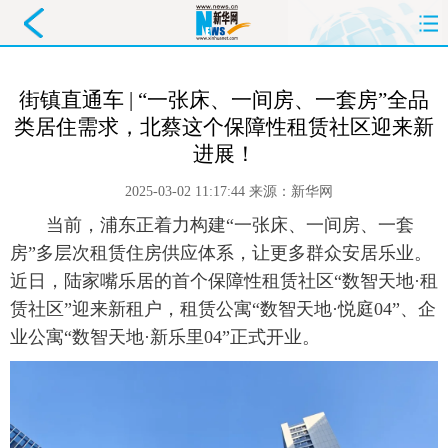
首页
要闻
政务
舆情
街镇直通车 | “一张床、一间房、一套房”全品
类居住需求，北蔡这个保障性租赁社区迎来新
科创
产经
金融
旅游
进展！
教育
民生
文化
即时
2025-03-02 11:17:44
来源：
新华网
 当前，浦东正着力构建“一张床、一间房、一套
体育
健康
图片
信息
房”多层次租赁住房供应体系，让更多群众安居乐业。
廉政
原创
长三角
近日，陆家嘴乐居的首个保障性租赁社区“数智天地·租
赁社区”迎来新租户，租赁公寓“数智天地·悦庭04”、企
业公寓“数智天地·新乐里04”正式开业。