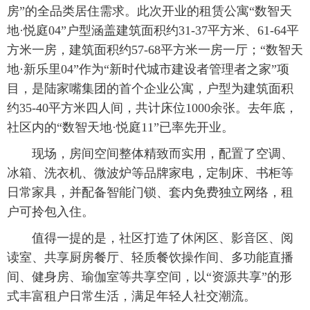
房”的全品类居住需求。此次开业的租赁公寓“数智天
地·悦庭04”户型涵盖建筑面积约31-37平方米、61-64平
方米一房，建筑面积约57-68平方米一房一厅；“数智天
地·新乐里04”作为“新时代城市建设者管理者之家”项
目，是陆家嘴集团的首个企业公寓，户型为建筑面积
约35-40平方米四人间，共计床位1000余张。去年底，
社区内的“数智天地·悦庭11”已率先开业。
 现场，房间空间整体精致而实用，配置了空调、
冰箱、洗衣机、微波炉等品牌家电，定制床、书柜等
日常家具，并配备智能门锁、套内免费独立网络，租
户可拎包入住。
 值得一提的是，社区打造了休闲区、影音区、阅
读室、共享厨房餐厅、轻质餐饮操作间、多功能直播
间、健身房、瑜伽室等共享空间，以“资源共享”的形
式丰富租户日常生活，满足年轻人社交潮流。