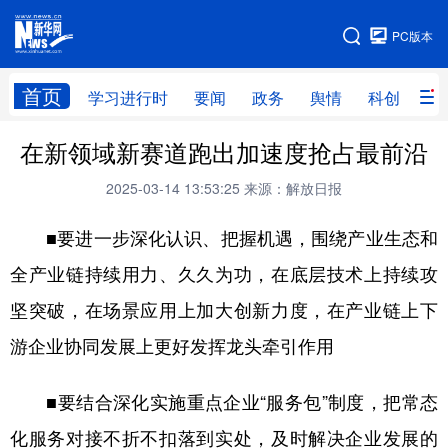
手机版
PC版本
网站地图
首页
学习进行时
要闻
政务
舆情
科创
产
在新领域新赛道跑出加速度抢占最前沿
首页
学习进行时
要闻
政务
2025-03-14 13:53:25
来源：解放日报
舆情
科创
产经
金融
■要进一步深化认识、把握机遇，围绕产业生态和
旅游
教育
民生
文化
全产业链持续用力、久久为功，在底层技术上持续攻
房产
体育
健康
图片
坚突破，在场景应用上加大创新力度，在产业链上下
信息
廉政
原创
长三角频道
游企业协同发展上更好发挥龙头牵引作用
■要结合深化实施重点企业“服务包”制度，把常态
化服务对接不折不扣落到实处，及时解决企业发展的