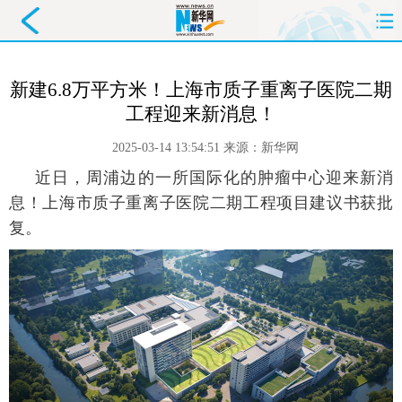
首页
要闻
政务
舆情
新建6.8万平方米！上海市质子重离子医院二期
工程迎来新消息！
科创
产经
金融
旅游
2025-03-14 13:54:51
来源：
新华网
教育
民生
文化
即时
近日，周浦边的一所国际化的肿瘤中心迎来新消
息！上海市质子重离子医院二期工程项目建议书获批
体育
健康
图片
信息
复。
廉政
原创
长三角