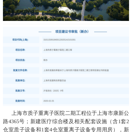
上海市质子重离子医院二期工程位于上海市康新公
路
4365
号；新建医疗综合楼及相关配套设施（含
1
套
2
仓室质子设备和
1
套
4
仓室重离子设备专用用房），新