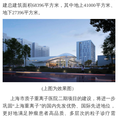
建总建筑面积
68396
平方米，其中地上
41000
平方米、
地下
27396
平方米。
(
上图为效果图）
上海市质子重离子医院二期项目的建设，将进一步
巩固“上海重离子”的国内先发优势、国际先进地位，
更好地满足肿瘤患者高品质、多层次的粒子诊疗需