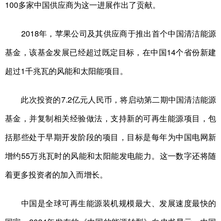
100多家中国供应商为这一进展作出了贡献。
2018年，苹果公司及其供应商于推出首个中国清洁能源
基金，该基金发展已经超过既定目标，在中国14个省份新建
超过1千兆瓦的风能和太阳能项目。
此次投资的7.2亿元人民币，将启动第二期中国清洁能源
基金，并复制相关经验做法，支持新的可再生能源项目，包
括那些处于早期开发阶段的项目，目标是每年为中国电网新
增约55万兆瓦时的风能和太阳能发电能力。这一数字还将随
着更多投资者的加入而增长。
中国是全球可再生能源装机规模最大、发展速度最快的