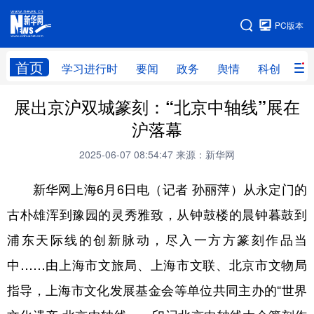
手机版
PC版本
网站地图
首页
学习进行时
要闻
政务
舆情
科创
产
展出京沪双城篆刻：“北京中轴线”展在
首页
学习进行时
要闻
政务
沪落幕
舆情
科创
产经
金融
2025-06-07 08:54:47
来源：新华网
旅游
教育
民生
文化
新华网上海6月6日电（记者 孙丽萍）从永定门的
房产
体育
健康
图片
古朴雄浑到豫园的灵秀雅致，从钟鼓楼的晨钟暮鼓到
信息
廉政
原创
长三角频道
浦东天际线的创新脉动，尽入一方方篆刻作品当
中……由上海市文旅局、上海市文联、北京市文物局
指导，上海市文化发展基金会等单位共同主办的“世界