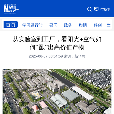
手机版
PC版本
网站地图
首页
学习进行时
要闻
政务
舆情
科创
产
从实验室到工厂，看阳光+空气如
首页
学习进行时
要闻
政务
何“酿”出高价值产物
舆情
科创
产经
金融
2025-06-07 08:51:59
来源：新华网
旅游
教育
民生
文化
房产
体育
健康
图片
信息
廉政
原创
长三角频道