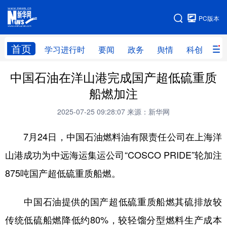
手机版
PC版本
网站地图
首页
学习进行时
要闻
政务
舆情
科创
产
中国石油在洋山港完成国产超低硫重质
首页
学习进行时
要闻
政务
船燃加注
舆情
科创
产经
金融
2025-07-25 09:28:07
来源：新华网
旅游
教育
民生
文化
7月24日，中国石油燃料油有限责任公司在上海洋
房产
体育
健康
图片
山港成功为中远海运集运公司“COSCO PRIDE”轮加注
信息
廉政
原创
长三角频道
875吨国产超低硫重质船燃。
中国石油提供的国产超低硫重质船燃其硫排放较
传统低硫船燃降低约80%，较轻馏分型燃料生产成本