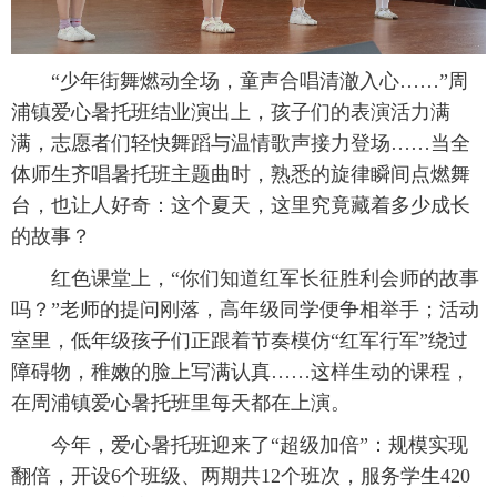
 “少年街舞燃动全场，童声合唱清澈入心……”周
浦镇爱心暑托班结业演出上，孩子们的表演活力满
满，志愿者们轻快舞蹈与温情歌声接力登场……当全
体师生齐唱暑托班主题曲时，熟悉的旋律瞬间点燃舞
台，也让人好奇：这个夏天，这里究竟藏着多少成长
的故事？
 红色课堂上，“你们知道红军长征胜利会师的故事
吗？”老师的提问刚落，高年级同学便争相举手；活动
室里，低年级孩子们正跟着节奏模仿“红军行军”绕过
障碍物，稚嫩的脸上写满认真……这样生动的课程，
在周浦镇爱心暑托班里每天都在上演。
 今年，爱心暑托班迎来了“超级加倍”：规模实现
翻倍，开设6个班级、两期共12个班次，服务学生420