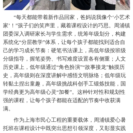
 “每天都能带着新作品回家，爸妈说我像个‘小艺术
家’！”孩子们的笑声里，藏着课程设计的巧思。周浦镇
团委深入调研家长与学生需求，统筹年级划分，构建
系统化“分层教学”体系，让每个孩子都能找到适合自
己的学习成长节奏：硬笔书法课上，高低年级按班级
分级指导，握笔姿势、书写难度设置各有侧重；人文
历史课上，低年级通过“角色扮演”“故事接龙”触摸历
史，高年级则在深度讲解中感悟文明脉络；低年级玩
转黏土捏出童趣，高年级挑战科创手工锻炼技能，国
学经典更为高年级心灵“加餐”。这种针对性和规划性
强的课程，让每个孩子都能在适配的节奏中收获满
满。
 作为上海市民心工程的重要载体，周浦镇爱心暑
托班在课程设计中既突出思想引领深度，又彰显实践