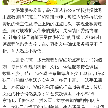
 为保障服务质量，暑托班从各公立学校挖掘优秀
主课教师担任班主任和驻班老师，每班均配备持职业
资质的班主任及持证上岗的驻点助教，实现全教资覆
盖。面对规模扩大带来的挑战，周浦镇团委始终锚
定“让每个孩子都能享受优质托管”的目标，以精心打
磨课程体系为支撑，在扩容提质中确保服务精度不打
折、育人温度不降低。
 走进暑托班，多元课程如彩虹般点亮孩子们的假
期，每日科学规划科创、文化、体适能等特色课程，
数量不少于4节，特色课程每期每班不少于22节，确保
孩子们的假期生活充实有序、多元丰富。非遗手工课
上，水拓丝巾、彩线勾勒宋锦纹样在指尖绽放，传统
文化的种子悄然播撒；科创实践课里，小小“科学
家”们动手做实验、拼装置，探索未知的眼神闪闪发
光，为孩子们埋下的科创萌芽；生态环保课上，“减塑