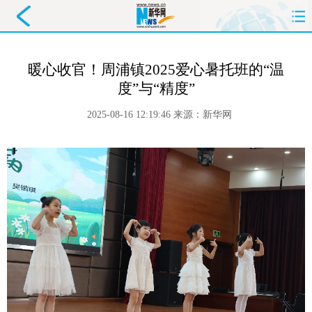
首页
要闻
政务
舆情
暖心收官！周浦镇2025爱心暑托班的“温
度”与“精度”
科创
产经
金融
旅游
2025-08-16 12:19:46
来源：
新华网
教育
民生
文化
即时
体育
健康
图片
信息
廉政
原创
长三角