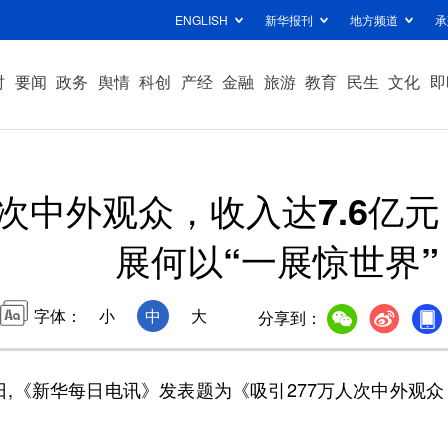
ENGLISH
新华报刊
地方频道
承
时
要闻
政务
舆情
科创
产经
金融
旅游
教育
民生
文化
即
人次中外观众，收入达7.6亿
展何以“一展惊世界”
字体：
小
中
大
分享到：
日,《新华每日电讯》发表题为《吸引277万人次中外观众