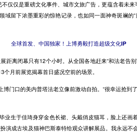
不仅仅是重磅文化事件、城市文旅广告，更蕴含着未来可
领域留下浓墨重彩的惊艳记录，也如同一面神奇斑斓的“
全球首发、中国独家！上博勇毅打造超级文化IP
展距离闭幕只有12个小时。从全国各地赶来“和法老告
13个月前展览揭幕首日盛况空前的场景。
门口的美内普塔法老立像前激动自拍。“很幸运抢到了
毕业生于佳琦身穿金色长裙、头戴俏皮猫耳，脸上还画着
是扮演成古埃及猫神巴斯泰特给观众讲解展品。我永远不