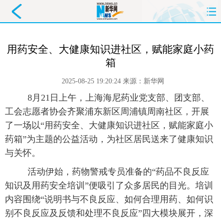
首页
要闻
政务
舆情
用药安全、大健康知识进社区，赋能家庭小药
箱
科创
产经
金融
旅游
2025-08-25 19:20:24
来源：
新华网
教育
民生
文化
即时
 8月21日上午，上海海尼药业党支部、团支部、
工会志愿者协会齐聚浦东新区周浦镇周南社区，开展
体育
健康
图片
信息
了一场以“用药安全、大健康知识进社区，赋能家庭小
廉政
原创
长三角
药箱”为主题的公益活动，为社区居民送来了健康知识
与关怀。
 活动伊始，药物警戒专员准备的“药品不良反应
知识及用药安全培训”便吸引了众多居民的目光。培训
内容围绕“说明书与不良反应、如何合理用药、如何识
别不良反应及反馈和处理不良反应”四大模块展开，深