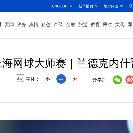
ENGLISH
新华报刊
地方频道
承
时
要闻
政务
舆情
科创
产经
金融
旅游
教育
民生
文化
即
上海网球大师赛｜兰德克内什
字体：
小
中
大
分享到：