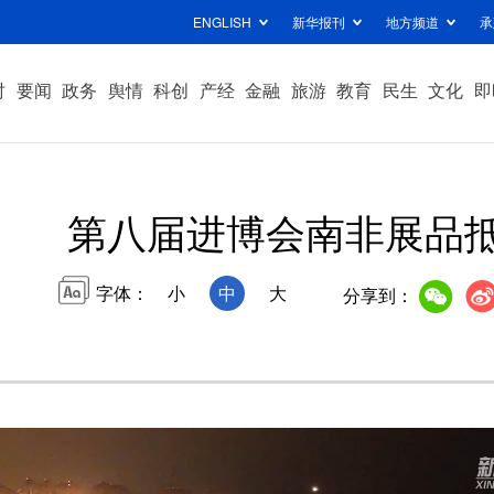
ENGLISH
新华报刊
地方频道
承
时
要闻
政务
舆情
科创
产经
金融
旅游
教育
民生
文化
即
第八届进博会南非展品
字体：
小
中
大
分享到：