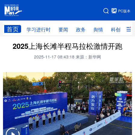
手机版
PC版本
网站地图
首页
学习进行时
要闻
政务
舆情
科创
产
2025上海长滩半程马拉松激情开跑
首页
学习进行时
要闻
政务
2025-11-17 08:43:18
来源：新华网
舆情
科创
产经
金融
旅游
教育
民生
文化
房产
体育
健康
图片
信息
廉政
原创
长三角频道