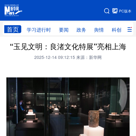
手机版
PC版本
网站地图
首页
学习进行时
要闻
政务
舆情
科创
产
“玉见文明：良渚文化特展”亮相上海
首页
学习进行时
要闻
政务
2025-12-14 09:12:15
来源：新华网
舆情
科创
产经
金融
旅游
教育
民生
文化
房产
体育
健康
图片
信息
廉政
原创
长三角频道