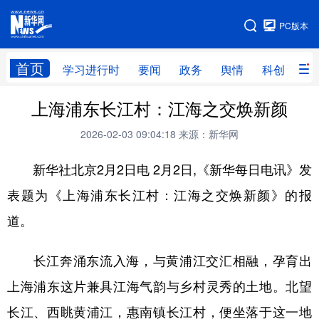
手机版
PC版本
网站地图
首页
学习进行时
要闻
政务
舆情
科创
产
上海浦东长江村：江海之交焕新颜
首页
学习进行时
要闻
政务
2026-02-03 09:04:18
来源：新华网
舆情
科创
产经
金融
新华社北京2月2日电 2月2日,《新华每日电讯》发
旅游
教育
民生
文化
表题为《上海浦东长江村：江海之交焕新颜》的报
房产
体育
健康
图片
道。
信息
廉政
原创
长三角频道
长江奔涌东流入海，与黄浦江交汇相融，孕育出
上海浦东这片兼具江海气韵与乡村灵秀的土地。北望
长江、西眺黄浦江，惠南镇长江村，便坐落于这一地