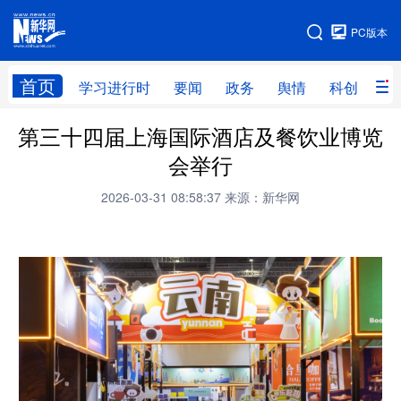
手机版
PC版本
网站地图
首页
学习进行时
要闻
政务
舆情
科创
产
第三十四届上海国际酒店及餐饮业博览
首页
学习进行时
要闻
政务
会举行
舆情
科创
产经
金融
2026-03-31 08:58:37
来源：新华网
旅游
教育
民生
文化
房产
体育
健康
图片
信息
廉政
原创
长三角频道