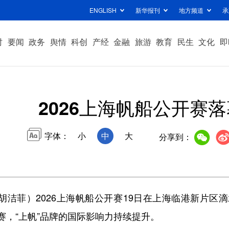
ENGLISH
新华报刊
地方频道
承
时
要闻
政务
舆情
科创
产经
金融
旅游
教育
民生
文化
即
2026上海帆船公开赛落
字体：
小
中
大
分享到：
洁菲）2026上海帆船公开赛19日在上海临港新片区
赛，“上帆”品牌的国际影响力持续提升。