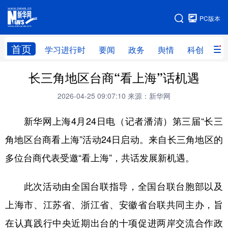
手机版
PC版本
网站地图
首页
学习进行时
要闻
政务
舆情
科创
产
长三角地区台商“看上海”话机遇
首页
学习进行时
要闻
政务
2026-04-25 09:07:10
来源：新华网
舆情
科创
产经
金融
新华网上海4月24日电（记者潘清）第三届“长三
旅游
教育
民生
文化
角地区台商看上海”活动24日启动。来自长三角地区的
房产
体育
健康
图片
多位台商代表受邀“看上海”，共话发展新机遇。
信息
廉政
原创
长三角频道
此次活动由全国台联指导，全国台联台胞部以及
上海市、江苏省、浙江省、安徽省台联共同主办，旨
在认真践行中央近期出台的十项促进两岸交流合作政