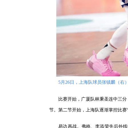
5月26日，上海队球员张镇麟（右）
比赛开始，广厦队林秉圣连中三分，率
节。第二节开始，上海队逐渐掌控比赛节
易边再战。弗格、李添荣先后外线投