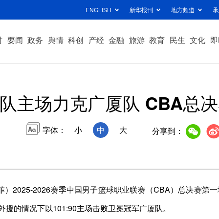
ENGLISH
新华报刊
地方频道
承
时
要闻
政务
舆情
科创
产经
金融
旅游
教育
民生
文化
即
队主场力克广厦队 CBA总
字体：
小
中
大
分享到：
2025-2026赛季中国男子篮球职业联赛（CBA）总决赛第一
援的情况下以101:90主场击败卫冕冠军广厦队。