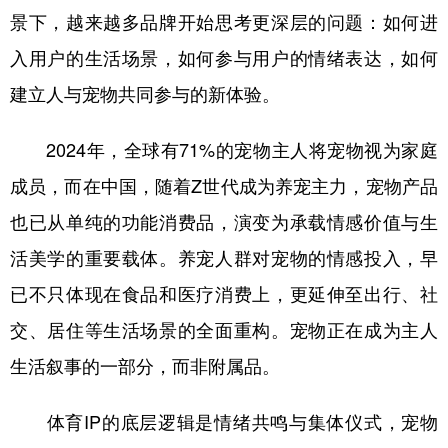
景下，越来越多品牌开始思考更深层的问题：如何进
入用户的生活场景，如何参与用户的情绪表达，如何
建立人与宠物共同参与的新体验。
2024年，全球有71%的宠物主人将宠物视为家庭
成员，而在中国，随着Z世代成为养宠主力，宠物产品
也已从单纯的功能消费品，演变为承载情感价值与生
活美学的重要载体。养宠人群对宠物的情感投入，早
已不只体现在食品和医疗消费上，更延伸至出行、社
交、居住等生活场景的全面重构。宠物正在成为主人
生活叙事的一部分，而非附属品。
体育IP的底层逻辑是情绪共鸣与集体仪式，宠物