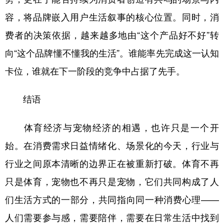
容，将品牌嵌入用户生活叙事的核心位置。同时，消
费者的决策依据，越来越多地由“这个产品好不好”转
向“这个品牌懂不懂我的生活”。谁能率先完成这一认知
卡位，谁就在下一阶段的竞争中占据了先手。
结语
体育经济与宠物经济的相遇，也许只是一个开
始。在消费需求日益情绪化、场景化的今天，行业与
行业之间原本清晰的边界正在被重新打破。体育不再
只是体育，宠物也不再只是宠物，它们共同构成了人
们生活方式的一部分，共同指向同一种消费心理——
人们需要参与感，需要陪伴，需要在日常生活中找到