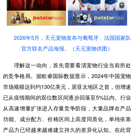
2026年5月，天元宠物发布与葡萄牙、法国国家队
官方联名产品海报。（天元宠物供图）
理解这一动向，首先需要看清宠物行业当前所处
的竞争格局。据欧睿国际数据显示，2024年中国宠物
市场规模达到约130亿美元，居亚太地区之首，但增速
已从疫情期间的双位数区间逐步回落至5%以内。行业
从高速增量扩张进入存量竞争阶段，大量品牌在产品
功能、成分配方、价格区间上高度同质化，单纯依靠
产品力已经越来越难建立持久的差异化认知。在此背