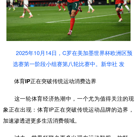
2025年10月14日，C罗在美加墨世界杯欧洲区预
选赛第一阶段小组赛第八轮比赛中。新华社 发
体育IP正在突破传统运动消费边界
这一轮体育经济热潮中，一个尤为值得关注的现
象正在出现：体育IP正在突破传统运动品牌的边界，
加速渗透进更多生活消费领域。