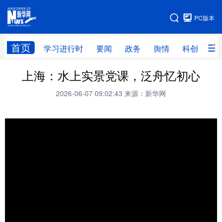
手机版
PC版本
网站地图
首页
学习进行时
要闻
政务
舆情
科创
产
上海：水上实景党课，泛舟忆初心
首页
学习进行时
要闻
政务
2026-06-07 09:02:43
来源：新华网
舆情
科创
产经
金融
旅游
教育
民生
文化
房产
体育
健康
图片
信息
廉政
原创
长三角频道