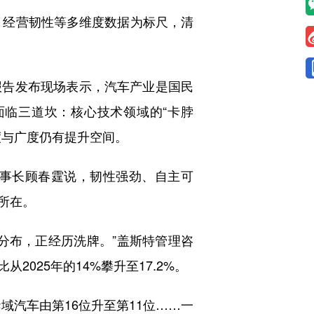
、经营韧性等多维度数据为标尺，清
告发布现场表示，汽车产业是国民
临三道坎：核心技术领域的“卡脖
度与广度仍有提升空间。
事长顾春霆说，韧性强劲、自主可
所在。
布，正经历洗牌。”盖斯特管理咨
2025年的14%攀升至17.2%。
汽车由第16位升至第11位……一