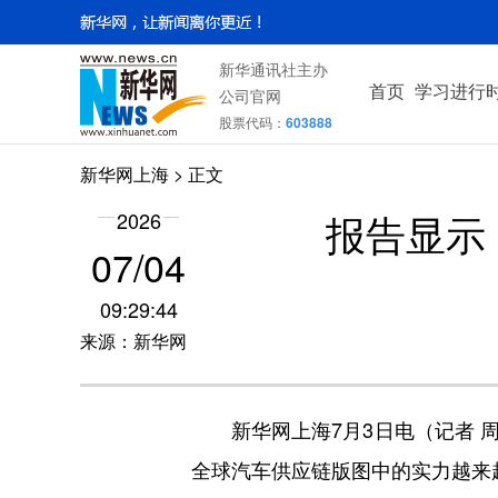
新华通讯社主办
首页
学习进行
公司官网
股票代码：
603888
新华网上海
> 正文
报告显示
2026
07/04
09:29:44
来源：新华网
新华网上海7月3日电（记者 周蕊
全球汽车供应链版图中的实力越来