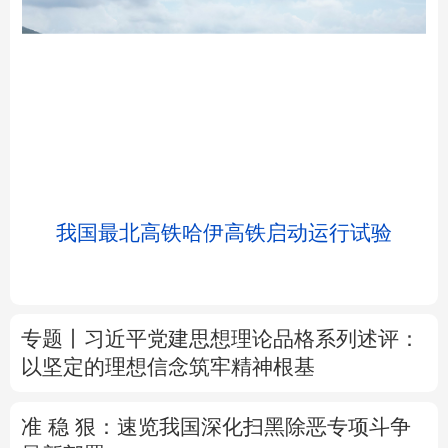
北京
天津
河北
山西
辽宁
吉林
上海
江苏
我国最北高铁哈伊高铁启动运行试验
浙江
安徽
福建
江西
山东
河南
湖北
湖南
专题丨
习近平党建思想理论品格系列述评：
以坚定的理想信念筑牢精神根基
广东
广西
海南
重庆
四川
贵州
云南
西藏
准 稳 狠：速览我国深化扫黑除恶专项斗争
最新部署
陕西
甘肃
青海
宁夏
树立和践行正确政绩观
除作风之弊 兴实干
新疆
内蒙古
黑龙江
之风