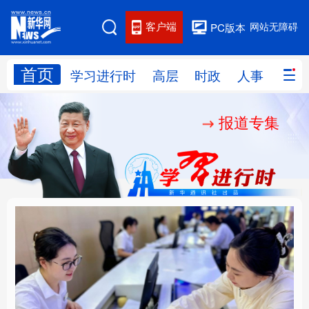
客户端
网站无障碍
PC版本
首页
网站地图
学习进行时
高层
时政
人事
国际
报道专集
学习进行时
高层
时政
人事
国际
财经
网评
港澳
台湾
思客智库
全球连线
教育
科技
科创
量子
体育
文化
书画
健康
军事
厚植营商沃土推动东北
铸魂强党丨以党的政治
访谈
视频
图片
政务