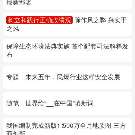
保障生态环境法典实施 首个配套司法解释发
多语种频道
布
English
Español
Français
عربى
专题丨
未来五年，民爆行业这样安全发展
Русский язык
日本語
한국어
Deutsch
Português
随笔丨世界给“__在中国”填新词
我国编制完成新版1∶500万全月地质图 三方
面创新
专题丨
两部门针对浙闽启动防汛防台风四级
应急响应
8月会有几个台风登陆或影响我国