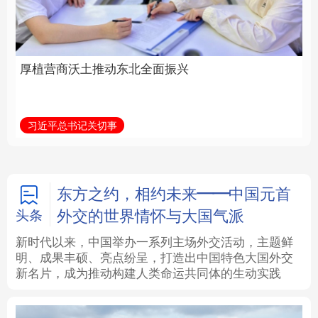
全面振兴
建设为统领加强党的各
方面建设
法律
中央文件
金融
汽车
习近平总书记关切事
学习新语
食品
人居
信息化
数字经济
学术中国
乡村振兴
银龄
溯源中国
东方之约，相约未来——中国元首
外交的世界情怀与大国气派
头条
城市
旅游
能源
会展
新时代以来，中国举办一系列主场外交活动，主题鲜
明、成果丰硕、亮点纷呈，打造出中国特色大国外交
彩票
娱乐
时尚
悦读
新名片，成为推动构建人类命运共同体的生动实践
公益
一带一路
亚太网
上市公司
文化产业
地方频道