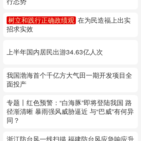
多语种频道
上半年国内居民出游34.63亿人次
English
Español
Français
عربى
Русский язык
日本語
한국어
我国渤海首个千亿方大气田一期开发项目全
面投产
Deutsch
Português
专题丨
红色预警：“白海豚”即将登陆我国 路
径渐清晰
暴雨强风威胁逼近
与“巴威”有何异
同？
浙江防台风一线扫描
福建防台风应急响应升
至二级
上海发布暴雨红色预警
江西启动防
汛四级应急响应