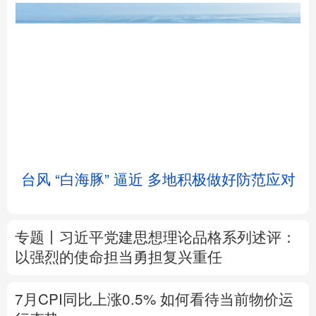
北京
天津
河北
山西
辽宁
吉林
上海
江苏
台风 “白海豚” 逼近 多地积极做好防范应对
浙江
安徽
福建
江西
山东
河南
湖北
湖南
专题丨
习近平党建思想理论品格系列述评：
广东
广西
海南
重庆
以强烈的使命担当勇担复兴重任
四川
贵州
云南
西藏
7月CPI同比上涨0.5%
如何看待当前物价运
陕西
甘肃
青海
宁夏
行态势
新疆
内蒙古
黑龙江
树立和践行正确政绩观
在为民造福上出实
招求实效