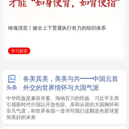
通执行有力的组织体系
福一脉相承
法律
中央文件
金融
汽车
学习新语
学习进行时
食品
人居
信息化
数字经济
学术中国
乡村振兴
银龄
溯源中国
各美其美，美美与共——中国元首
外交的世界情怀与大国气派
头条
城市
旅游
能源
会展
中华民族是兼容并蓄、海纳百川的民族
习近平主席
引领新时代中国以开放包容、亲和从容的大国胸怀和
彩票
娱乐
时尚
悦读
非凡气度，和世界各国一道书写我们这颗蓝色星球更
加美好的未来
公益
一带一路
亚太网
上市公司
文化产业
地方频道