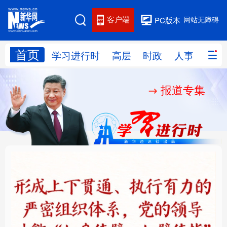
客户端
网站无障碍
PC版本
首页
网站地图
学习进行时
高层
时政
人事
国际
报道专集
学习进行时
高层
时政
人事
国际
财经
网评
港澳
台湾
思客智库
全球连线
教育
科技
科创
量子
体育
文化
书画
健康
军事
铸魂强党丨健全上下贯
人民的健康、体质、幸
访谈
视频
图片
政务