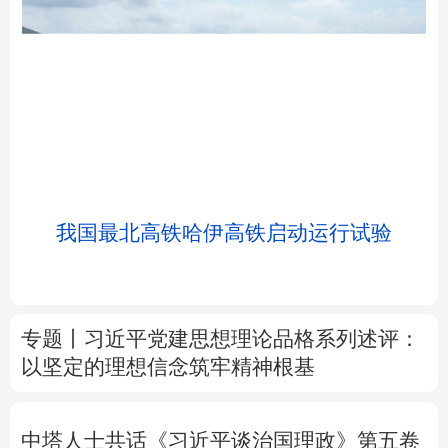
北京
天津
河北
山西
辽宁
吉林
上海
江苏
我国最北高铁哈伊高铁启动运行试验
浙江
安徽
福建
江西
山东
河南
湖北
湖南
专题丨
习近平党建思想理论品格系列述评：
以坚定的理想信念筑牢精神根基
广东
广西
海南
重庆
四川
贵州
云南
西藏
中塔人士共话《习近平谈治国理政》第五卷
陕西
甘肃
青海
宁夏
树立和践行正确政绩观
除作风之弊 兴实干
新疆
内蒙古
黑龙江
之风