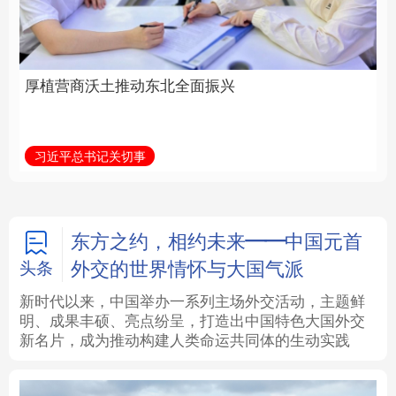
全面振兴
建设为统领加强党的各
方面建设
法律
中央文件
金融
汽车
习近平总书记关切事
学习新语
食品
人居
信息化
数字经济
学术中国
乡村振兴
银龄
溯源中国
东方之约，相约未来——中国元首
外交的世界情怀与大国气派
头条
城市
旅游
能源
会展
新时代以来，中国举办一系列主场外交活动，主题鲜
明、成果丰硕、亮点纷呈，打造出中国特色大国外交
彩票
娱乐
时尚
悦读
新名片，成为推动构建人类命运共同体的生动实践
公益
一带一路
亚太网
上市公司
文化产业
地方频道