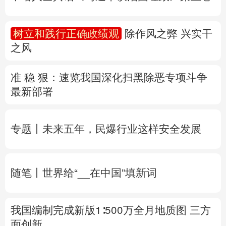
准 稳 狠：速览我国深化扫黑除恶专项斗争
多语种频道
最新部署
English
Español
Français
عربى
专题丨
未来五年，民爆行业这样安全发展
Русский язык
日本語
한국어
Deutsch
Português
随笔丨世界给“__在中国”填新词
我国编制完成新版1∶500万全月地质图 三方
面创新
专题丨
两部门对浙、闽启动防汛防台风四级
应急响应
水利部维持对陕、黑的洪水防御Ⅳ
级应急响应