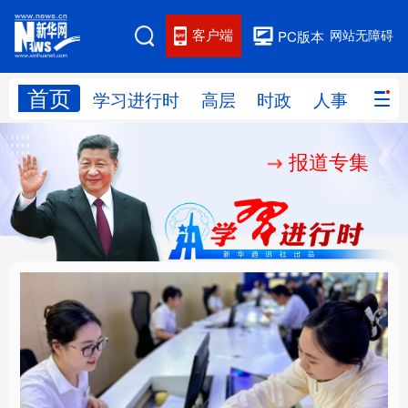
客户端
网站无障碍
PC版本
首页
网站地图
学习进行时
高层
时政
人事
国际
报道专集
学习进行时
高层
时政
人事
国际
财经
网评
港澳
台湾
思客智库
全球连线
教育
科技
科创
量子
体育
文化
书画
健康
军事
厚植营商沃土推动东北
铸魂强党丨以党的政治
访谈
视频
图片
政务