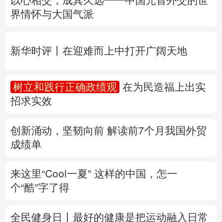
多语种频道
树立和践行正确政绩观
在为民造福上出实
招求实效
English
Español
Français
عربى
Русский язык
日本語
한국어
创新涌动，坚韧向前 解读前7个月我国外贸
成绩单
Deutsch
Português
来这里“Cool一夏”
这样的中国，怎一
个“酷”字了得
全民健身日丨
最好的健康是把运动融入日常
家门口的运动场地，你都了解吗？
专题丨
台风“白海豚”逼近 重大气象灾害应急
响应升级