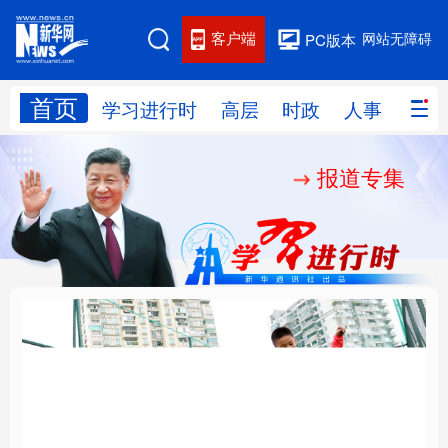
客户端
网站无障碍
PC版本
首页
网站地图
学习进行时
高层
时政
人事
国际
报道专集
学习进行时
高层
时政
人事
国际
财经
网评
港澳
台湾
思客智库
全球连线
教育
科技
科创
量子
体育
文化
书画
健康
军事
构建更高水平的全民健
铸魂强党丨坚持以党性
访谈
视频
图片
政务