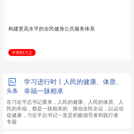
身公共服务体系
立身做事
法律
中央文件
金融
汽车
学而时习之
学习新语
食品
人居
信息化
数字经济
学术中国
乡村振兴
银龄
溯源中国
学习进行时丨人民的健康、体质、
幸福一脉相承
头条
城市
旅游
能源
会展
在习近平总书记看来，人民的健康、人民的体质、人
民的幸福，都是一脉相承的
推动全民全运，以运动
彩票
娱乐
时尚
悦读
促健康，习近平总书记一直是积极倡导者和践行者
专题
公益
一带一路
亚太网
上市公司
文化产业
地方频道