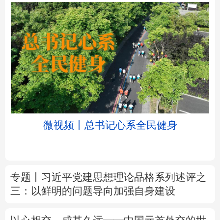
北京
天津
河北
山西
辽宁
吉林
上海
江苏
微视频丨总书记心系全民健身
浙江
安徽
福建
江西
山东
河南
湖北
湖南
专题丨
习近平党建思想理论品格系列述评之
广东
广西
海南
重庆
三：以鲜明的问题导向加强自身建设
四川
贵州
云南
西藏
以心相交，成其久远——中国元首外交的世
陕西
甘肃
青海
宁夏
界情怀与大国气派
新疆
内蒙古
黑龙江
新华时评丨在迎难而上中打开广阔天地