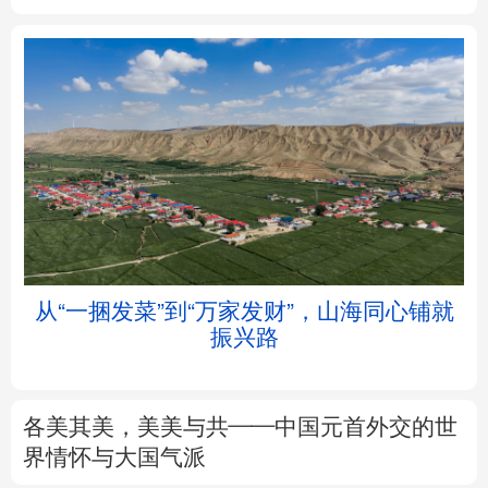
北京
天津
河北
山西
辽宁
吉林
上海
江苏
浙江
安徽
福建
江西
”
从“一捆发菜”到“万家发财”，山海同心铺就
振兴路
山东
河南
湖北
湖南
广东
广西
海南
重庆
各美其美，美美与共——中国元首外交的世
四川
贵州
云南
西藏
界情怀与大国气派
陕西
甘肃
青海
宁夏
7月份CPI同比上涨0.5%
PPI同比上涨3.5%
解读
新疆
内蒙古
黑龙江
前7月进口增速高于出口8个百分点，意味着