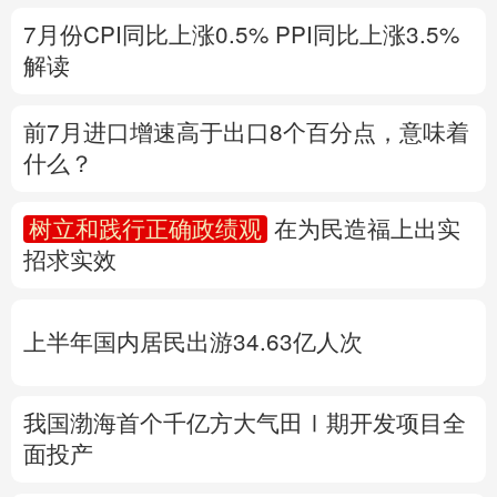
什么？
多语种频道
树立和践行正确政绩观
在为民造福上出实
English
Español
Français
عربى
招求实效
Русский язык
日本語
한국어
上半年国内居民出游34.63亿人次
Deutsch
Português
我国渤海首个千亿方大气田Ⅰ期开发项目全
面投产
专题丨
台风“白海豚”影响显著增强
降水极端
性突出
中国气象局升级应急响应
福建防台
风二级应急响应