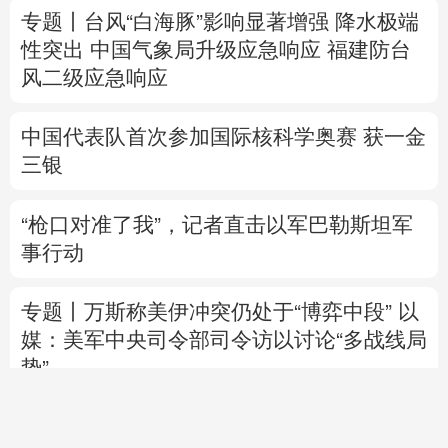
中国代表队首次参加国际核科学奥赛 获一金
三银
“枪口对准了我”，记者直击以军巴勒斯坦军
事行动
专题丨
万斯称美伊冲突仍处于“博弈中段”
以
媒：美军中央司令部司令访以讨论“多战线局
势”
乌总统：乌美就“爱国者”导弹供应达成协议
美媒：美“爱国者”导弹库存不足1700枚
美参议院通过临时拨款法案 暂缓政府“停
摆”风险