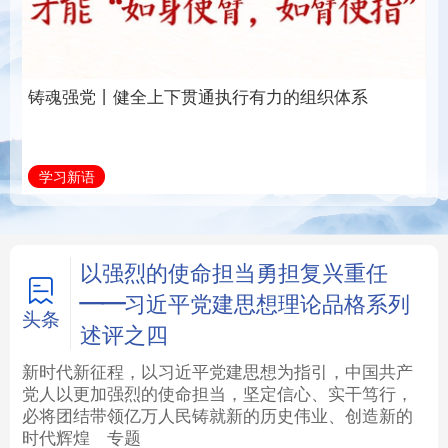
通执行有力的组织体系
福一脉相承
法律
中央文件
金融
汽车
学习新语
学习进行时
食品
人居
信息化
数字经济
学术中国
乡村振兴
银龄
溯源中国
以强烈的使命担当勇担复兴重任
——习近平党建思想理论品格系列
城市
旅游
能源
会展
头条
述评之四
彩票
娱乐
时尚
悦读
新时代新征程，以习近平党建思想为指引，中国共产
党人以更加强烈的使命担当，坚定信心、实干笃行，
必将团结带领亿万人民铸就新的历史伟业、创造新的
公益
一带一路
亚太网
上市公司
时代辉煌
专题
文化产业
地方频道