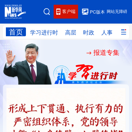
客户端
网站无障碍
PC版本
首页
网站地图
学习进行时
高层
时政
人事
国际
报道专集
学习进行时
高层
时政
人事
国际
财经
网评
港澳
台湾
思客智库
全球连线
教育
科技
科创
量子
体育
文化
书画
健康
军事
铸魂强党丨健全上下贯
人民的健康、体质、幸
访谈
视频
图片
政务