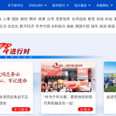
关于新华社
ENGLISH
新华报刊
地方频道
承建网站
政
人事
国际
财经
网评
港澳
台湾
思客智库
全球连线
教育
科技
科创
生活
信息化
数字经济
学术中国
乡村振兴
银龄
溯源中国
城市
旅游
能源
奋进
全党同志务必不忘
“作为千年古都，要把传统和现
使命
代有机融合在一起”
学习新语
近镜头