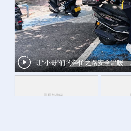
让“小哥”们的奔忙之路安全温暖
工银私人银行 君子偕伙伴同行
财经慧说丨一机难求，中国空调卖爆
方志敏同志