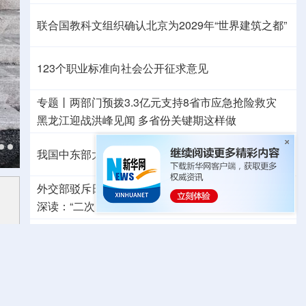
联合国教科文组织确认北京为2029年“世界建筑之都”
123个职业标准向社会公开征求意见
专题丨
两部门预拨3.3亿元支持8省市应急抢险救灾
黑龙江迎战洪峰见闻
多省份关键期这样做
我国中东部大范围桑拿天持续局地可超38℃
外交部驳斥日本《防卫白皮书》：已向日方严正交涉
深读：“二次元”漫画包装下，白皮书暗藏祸心
上合组织“天山-2026”联合网络反恐演习在新疆举行
中方代表：防止“三股势力”借助新兴技术蔓延渗透
系