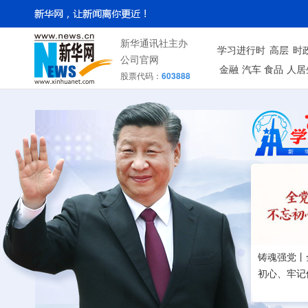
新华通讯社主办
学习进行时
高层
时
公司官网
金融
汽车
食品
人居
股票代码：
603888
铸魂强党丨
初心、牢记