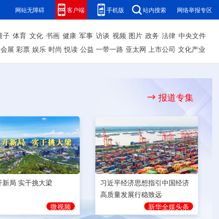
网站无障碍
客户端
手机版
站内搜索
网络举报专区
量子
体育
文化
书画
健康
军事
访谈
视频
图片
政务
法律
中央文件
会展
彩票
娱乐
时尚
悦读
公益
一带一路
亚太网
上市公司
文化产业
报道专集
开新局 实干挑大梁
习近平经济思想指引中国经济
高质量发展行稳致远
微视频
新华全媒头条