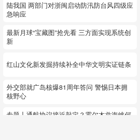
陆我国
两部门对浙闽启动防汛防台风四级应
急响应
最新月球“宝藏图”抢先看
三方面实现系统创
新
红山文化新发掘持续补全中华文明实证链条
外交部就广岛核爆81周年答问
警惕日本拥
核野心
专题丨
通航协议接近敲定？霍尔木兹海峡何
时重开？