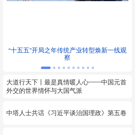
北京
天津
河北
山西
辽宁
吉林
上海
江苏
浙江
安徽
福建
江西
“十五五”开局之年传统产业转型焕新一线观
察
山东
河南
湖北
湖南
广东
广西
海南
重庆
大道行天下丨最是真情暖人心——中国元首
四川
贵州
云南
西藏
外交的
世界
情怀与大国气派
陕西
甘肃
青海
宁夏
中塔人士共话《习近平谈治国理政》第五卷
新疆
内蒙古
黑龙江