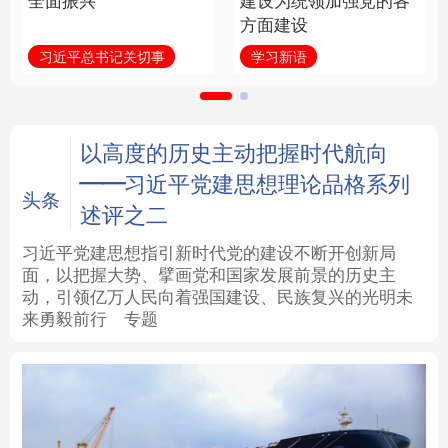
全面振兴
建设为统领加强党的各
方面建设
法律
中央文件
金融
汽车
习近平总书记关切事
学习新语
食品
人居
信息化
数字经济
学术中国
乡村振兴
银龄
溯源中国
以高度的历史主动把握时代航向
——习近平党建思想理论品格系列
城市
旅游
能源
会展
头条
述评之二
彩票
娱乐
时尚
悦读
习近平党建思想指引新时代党的建设不断开创新局
面，以把握大势、擘画党和国家发展前景的历史主
动，引领亿万人民向着强国建设、民族复兴的光明未
公益
一带一路
亚太网
上市公司
来勇毅前行
专题
文化产业
地方频道