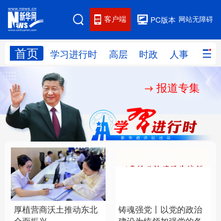
客户端
网站无障碍
PC版本
首页
网站地图
学习进行时
高层
时政
人事
国际
报道专集
学习进行时
高层
时政
人事
国际
财经
网评
港澳
台湾
思客智库
全球连线
教育
科技
科创
量子
体育
文化
书画
健康
军事
厚植营商沃土推动东北
铸魂强党丨以党的政治
访谈
视频
图片
政务