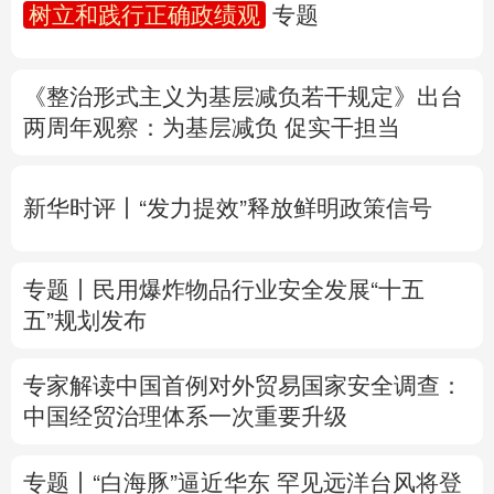
树立和践行正确政绩观
专题
多语种频道
《整治形式主义为基层减负若干规定》出台
English
Español
Français
عربى
两周年
观察
：为基层减负 促实干担当
Русский язык
日本語
한국어
新华时评丨“发力提效”释放鲜明政策信号
Deutsch
Português
专题丨
民用爆炸物品行业安全发展“十五
五”规划发布
专家解读中国首例对外贸易国家安全调查：
中国经贸治理体系一次重要升级
专题丨
“白海豚”逼近华东 罕见远洋台风将登