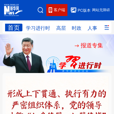
客户端
网站无障碍
PC版本
首页
网站地图
学习进行时
高层
时政
人事
国际
报道专集
学习进行时
高层
时政
人事
国际
财经
网评
港澳
台湾
思客智库
全球连线
教育
科技
科创
量子
体育
文化
书画
健康
军事
铸魂强党丨健全上下贯
人民的健康、体质、幸
访谈
视频
图片
政务