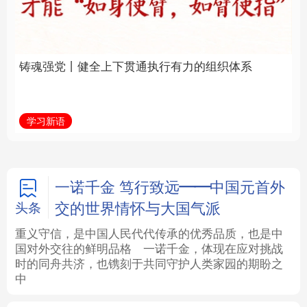
通执行有力的组织体系
福一脉相承
法律
中央文件
金融
汽车
学习新语
学习进行时
食品
人居
信息化
数字经济
学术中国
乡村振兴
银龄
溯源中国
一诺千金 笃行致远——中国元首外
交的世界情怀与大国气派
头条
城市
旅游
能源
会展
重义守信，是中国人民代代传承的优秀品质，也是中
国对外交往的鲜明品格
一诺千金，体现在应对挑战
彩票
娱乐
时尚
悦读
时的同舟共济，也镌刻于共同守护人类家园的期盼之
中
公益
一带一路
亚太网
上市公司
文化产业
地方频道