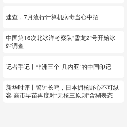
中国第16次北冰洋考察队“雪龙2”号开始冰
站调查
记者手记丨非洲三个“几内亚”的中国印记
新华时评丨警钟长鸣，日本拥核野心不可纵
容
高市早苗
再度对“无核三原则”含糊表态
专题丨
伊媒说议会国家安全委员会批准霍尔
木兹海峡安全纲要
“绕不开”的霍尔木兹海峡
以色列总理拒绝“和平委员会”提出的加沙和
平计划