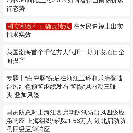
多语种频道
我国渤海首个千亿方大气田一期开发项目全
面投产
English
Español
Français
عربى
Русский язык
日本語
한국어
专题丨
“白海豚”先后在浙江玉环和乐清登陆
台风红色预警继续发布
警惕“风雨潮三碰
Deutsch
Português
头”叠加风险
国家防总对上海江西启动防汛防台风四级应
急响应
上海组织转移21.56万人
湖北启动防
汛四级应急响应
速查，7月流行计算机病毒当心中招