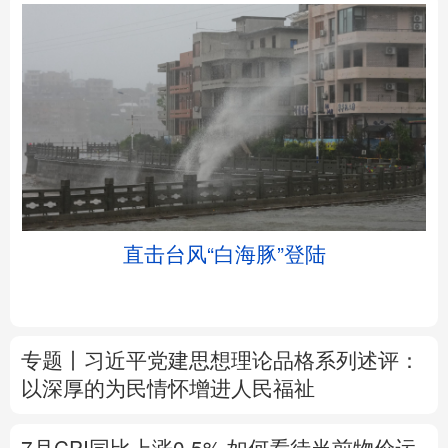
北京
天津
河北
山西
辽宁
吉林
上海
江苏
土
直击台风“白海豚”登陆
浙江
安徽
福建
江西
山东
河南
湖北
湖南
专题丨
习近平党建思想理论品格系列述评：
广东
广西
海南
重庆
以深厚的为民情怀增进人民福祉
四川
贵州
云南
西藏
7月CPI同比上涨0.5%
如何看待当前物价运
陕西
甘肃
青海
宁夏
行态势
新疆
内蒙古
黑龙江
树立和践行正确政绩观
在为民造福上出实
招求实效