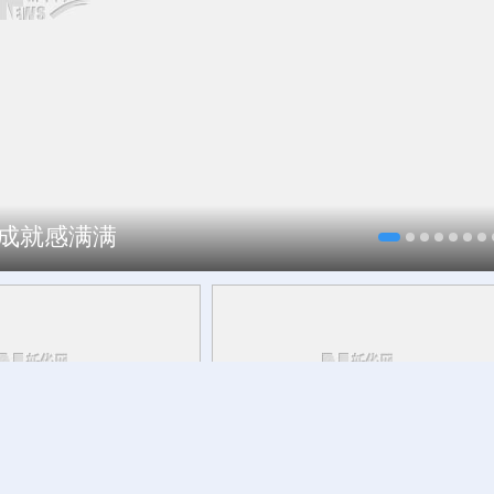
、成就感满满
，这可爱的中国，您看见
千笔楼丨China Cool，何以在酷