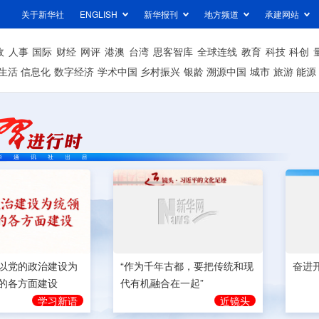
关于新华社
ENGLISH
新华报刊
地方频道
承建网站
政
人事
国际
财经
网评
港澳
台湾
思客智库
全球连线
教育
科技
科创
生活
信息化
数字经济
学术中国
乡村振兴
银龄
溯源中国
城市
旅游
能源
奋进
以党的政治建设为
“作为千年古都，要把传统和现
的各方面建设
代有机融合在一起”
学习新语
近镜头