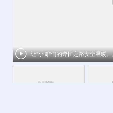
让“小哥”们的奔忙之路安全温暖
工银私人银行 君子偕伙伴同行
产业发展开新局丨
一炉铝水的进阶
方志敏同志