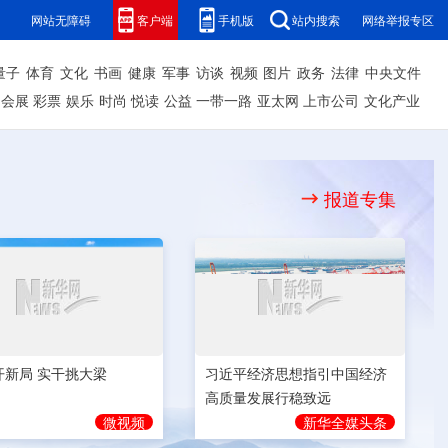
网站无障碍
客户端
手机版
站内搜索
网络举报专区
量子
体育
文化
书画
健康
军事
访谈
视频
图片
政务
法律
中央文件
会展
彩票
娱乐
时尚
悦读
公益
一带一路
亚太网
上市公司
文化产业
报道专集
开新局 实干挑大梁
习近平经济思想指引中国经济
高质量发展行稳致远
微视频
新华全媒头条