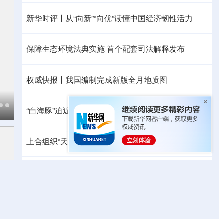
新华时评丨从“向新”“向优”读懂中国经济韧性活力
保障生态环境法典实施 首个配套司法解释发布
权威快报丨我国编制完成新版全月地质图
“白海豚”迫近，8月会有几个台风登陆或影响我国
上合组织“天山-2026”联合网络反恐演习在新疆举行
中方代表：防止“三股势力”借助新兴技术蔓延渗透
热点问答丨胡塞武装连续袭船 沙特作何应对
暑中