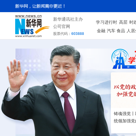
新华通讯社主办
学习进行时
高层
时
公司官网
金融
汽车
食品
人居
股票代码：
603888
铸魂强党丨
统领加强党