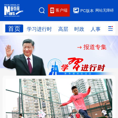
客户端
网站无障碍
PC版本
首页
网站地图
学习进行时
高层
时政
人事
国际
报道专集
学习进行时
高层
时政
人事
国际
财经
网评
港澳
台湾
思客智库
全球连线
教育
科技
科创
量子
体育
文化
书画
健康
军事
构建更高水平的全民健
乐享全民健身 共筑健康
访谈
视频
图片
政务