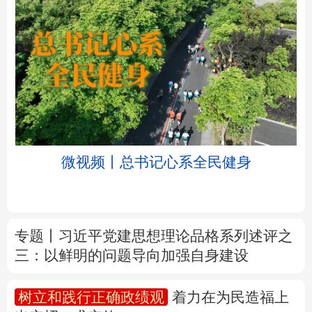
北京
天津
河北
山西
辽宁
吉林
上海
江苏
微视频丨总书记心系全民健身
浙江
安徽
福建
江西
山东
河南
湖北
湖南
专题丨
习近平党建思想理论品格系列述评之
三：以鲜明的问题导向加强自身建设
广东
广西
海南
重庆
四川
贵州
云南
西藏
树立和践行正确政绩观
着力在为民造福上
出实招、求实效
陕西
甘肃
青海
宁夏
新疆
内蒙古
黑龙江
新华时评丨在迎难而上中打开广阔天地