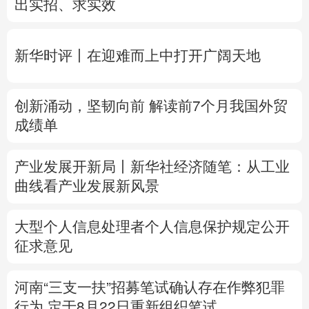
创新涌动，坚韧向前 解读前7个月我国外贸
多语种频道
成绩单
English
Español
Français
عربى
产业发展开新局丨
新华社经济随笔：从工业
Русский язык
日本語
한국어
曲线看产业发展新风景
Deutsch
Português
大型个人信息处理者个人信息保护规定公开
征求意见
河南“三支一扶”招募笔试确认存在作弊犯罪
行为
定于8月22日重新组织笔试
专题丨
台风“白海豚”预计在浙闽沿海登陆
浙
闽启动防汛防台风三级应急响应
6省市启动
洪水防御Ⅳ级响应