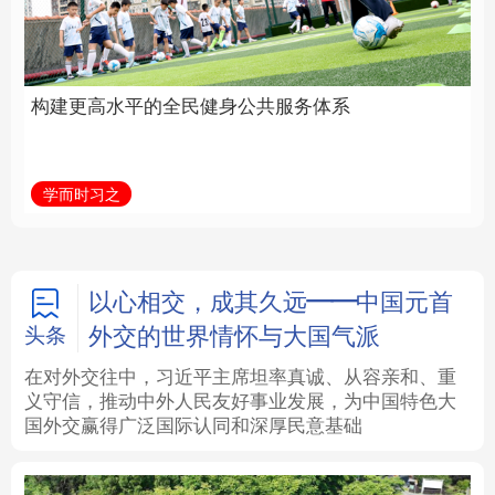
身公共服务体系
中国
法律
中央文件
金融
汽车
学而时习之
学习新语
食品
人居
信息化
数字经济
学术中国
乡村振兴
银龄
溯源中国
以心相交，成其久远——中国元首
外交的世界情怀与大国气派
头条
城市
旅游
能源
会展
在对外交往中，习近平主席坦率真诚、从容亲和、重
义守信，推动中外人民友好事业发展，为中国特色大
彩票
娱乐
时尚
悦读
国外交赢得广泛国际认同和深厚民意基础
公益
一带一路
亚太网
上市公司
文化产业
地方频道