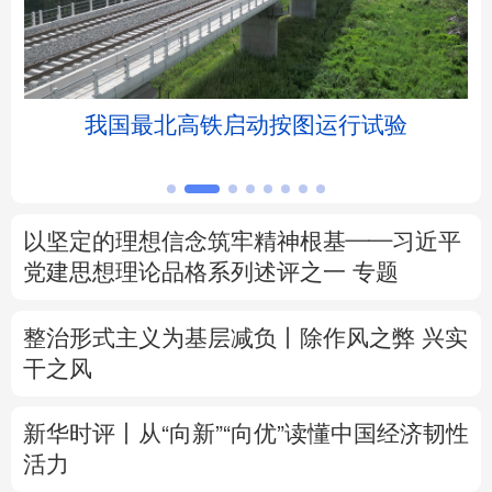
北京
天津
河北
山西
辽宁
吉林
上海
江苏
关爱——为户外劳动者撑起“清凉伞”
浙江
安徽
福建
江西
山东
河南
湖北
湖南
以坚定的理想信念筑牢精神根基——习近平
党建思想理论品格系列述评之一
专题
广东
广西
海南
重庆
四川
贵州
云南
西藏
整治形式主义为基层减负丨除作风之弊 兴实
干之风
陕西
甘肃
青海
宁夏
新华时评丨从“向新”“向优”读懂中国经济韧性
新疆
内蒙古
黑龙江
活力