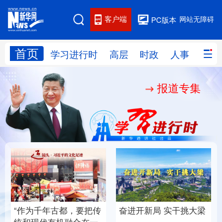
客户端
网站无障碍
PC版本
首页
网站地图
学习进行时
高层
时政
人事
国际
报道专集
学习进行时
高层
时政
人事
国际
财经
网评
港澳
台湾
思客智库
全球连线
教育
科技
科创
量子
体育
文化
书画
健康
军事
厚植营商沃土推动东北
铸魂强党丨以党的政治
访谈
视频
图片
政务