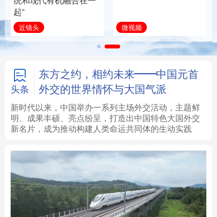
全面振兴
建设为统领加强党的各
方面建设
法律
中央文件
金融
汽车
习近平总书记关切事
学习新语
食品
人居
信息化
数字经济
学术中国
乡村振兴
银龄
溯源中国
东方之约，相约未来——中国元首
外交的世界情怀与大国气派
头条
城市
旅游
能源
会展
新时代以来，中国举办一系列主场外交活动，主题鲜
明、成果丰硕、亮点纷呈，打造出中国特色大国外交
彩票
娱乐
时尚
悦读
新名片，成为推动构建人类命运共同体的生动实践
公益
一带一路
亚太网
上市公司
文化产业
地方频道