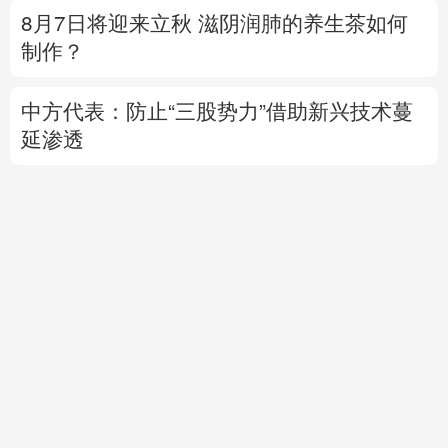
8月7日将迎来立秋 滋阴润肺的养生茶如何
制作？
中方代表：防止“三股势力”借助新兴技术蔓
延渗透
热点问答丨胡塞武装连续袭船 沙特作何应对
专题丨
伊朗与阿曼就霍尔木兹海峡拟定航道
坐标达成一致
海峡现有两条航道将关闭
直播中