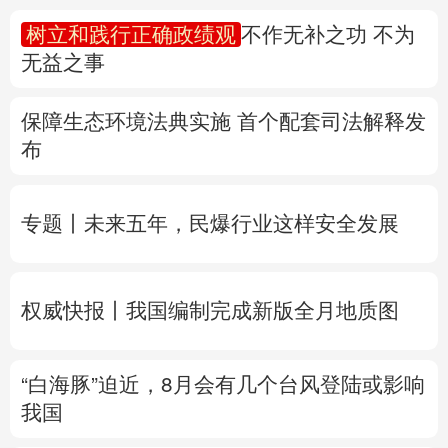
树立和践行正确政绩观
不作无补之功 不为
多语种频道
无益之事
English
Español
Français
عربى
保障生态环境法典实施 首个配套司法解释发
Русский язык
日本語
한국어
布
Deutsch
Português
专题丨
未来五年，民爆行业这样安全发展
权威快报丨我国编制完成新版全月地质图
“白海豚”迫近，8月会有几个台风登陆或影响
我国