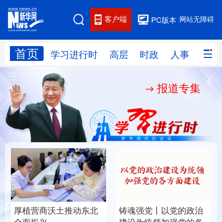
客户端
网站无障碍
PC版本
首页
网站地图
学习进行时
高层
时政
人事
国际
报道专集
学习进行时
高层
时政
人事
国际
财经
网评
港澳
台湾
思客智库
全球连线
教育
科技
科创
量子
体育
文化
书画
健康
军事
厚植营商沃土推动东北
铸魂强党丨以党的政治
访谈
视频
图片
政务