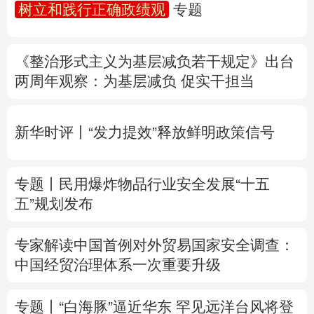
树立和践行正确政绩观
专题
多语种频道
《整治形式主义为基层减负若干规定》出台
English
Español
Français
عربى
两周年
观察
：为基层减负 促实干担当
Русский язык
日本語
한국어
新华时评丨“发力提效”释放鲜明政策信号
Deutsch
Português
专题丨
民用爆炸物品行业安全发展“十五
五”规划发布
专家解读中国首例对外贸易国家安全调查：
中国经贸治理体系一次重要升级
专题丨
“白海豚”逼近华东 罕见远洋台风将登