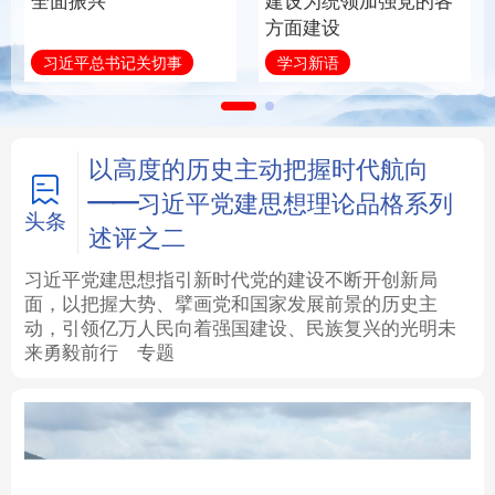
全面振兴
建设为统领加强党的各
方面建设
法律
中央文件
金融
汽车
习近平总书记关切事
学习新语
食品
人居
信息化
数字经济
学术中国
乡村振兴
银龄
溯源中国
以高度的历史主动把握时代航向
——习近平党建思想理论品格系列
城市
旅游
能源
会展
头条
述评之二
彩票
娱乐
时尚
悦读
习近平党建思想指引新时代党的建设不断开创新局
面，以把握大势、擘画党和国家发展前景的历史主
动，引领亿万人民向着强国建设、民族复兴的光明未
公益
一带一路
亚太网
上市公司
来勇毅前行
专题
文化产业
地方频道