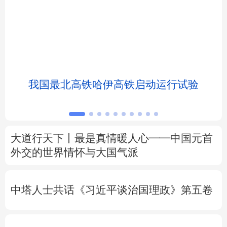
北京
天津
河北
山西
辽宁
吉林
上海
江苏
浙江
安徽
福建
江西
我国最北高铁哈伊高铁启动运行试验
山东
河南
湖北
湖南
广东
广西
海南
重庆
大道行天下丨最是真情暖人心——中国元首
四川
贵州
云南
西藏
外交的
世界
情怀与大国气派
陕西
甘肃
青海
宁夏
中塔人士共话《习近平谈治国理政》第五卷
新疆
内蒙古
黑龙江