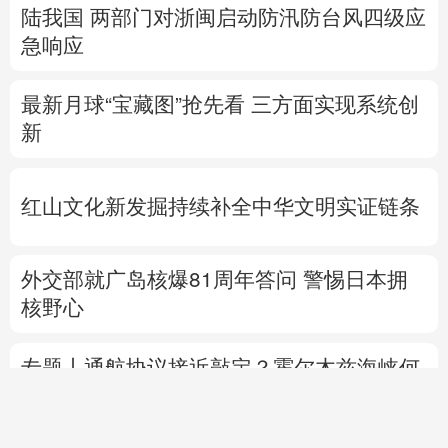
陆我国
两部门对浙闽启动防汛防台风四级应
急响应
最新月球“宝藏图”抢先看
三方面实现系统创
新
红山文化新发掘持续补全中华文明实证链条
外交部就广岛核爆81周年答问
警惕日本拥
核野心
专题丨
通航协议接近敲定？霍尔木兹海峡何
时重开？