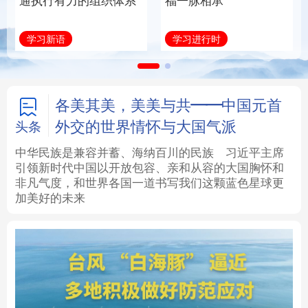
通执行有力的组织体系
福一脉相承
法律
中央文件
金融
汽车
学习新语
学习进行时
食品
人居
信息化
数字经济
学术中国
乡村振兴
银龄
溯源中国
各美其美，美美与共——中国元首
外交的世界情怀与大国气派
头条
城市
旅游
能源
会展
中华民族是兼容并蓄、海纳百川的民族
习近平主席
引领新时代中国以开放包容、亲和从容的大国胸怀和
彩票
娱乐
时尚
悦读
非凡气度，和世界各国一道书写我们这颗蓝色星球更
加美好的未来
公益
一带一路
亚太网
上市公司
文化产业
地方频道