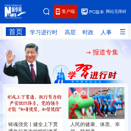
客户端
网站无障碍
PC版本
首页
网站地图
学习进行时
高层
时政
人事
国际
报道专集
学习进行时
高层
时政
人事
国际
财经
网评
港澳
台湾
思客智库
全球连线
教育
科技
科创
量子
体育
文化
书画
健康
军事
铸魂强党丨健全上下贯
人民的健康、体质、幸
访谈
视频
图片
政务