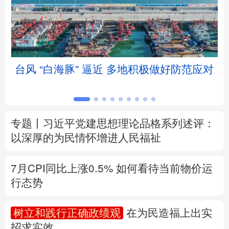
北京
天津
河北
山西
辽宁
吉林
上海
江苏
台风 “白海豚” 逼近 多地积极做好防范应对
浙江
安徽
福建
江西
山东
河南
湖北
湖南
专题丨
习近平党建思想理论品格系列述评：
广东
广西
海南
重庆
以深厚的为民情怀增进人民福祉
四川
贵州
云南
西藏
7月CPI同比上涨0.5%
如何看待当前物价运
陕西
甘肃
青海
宁夏
行态势
新疆
内蒙古
黑龙江
树立和践行正确政绩观
在为民造福上出实
招求实效