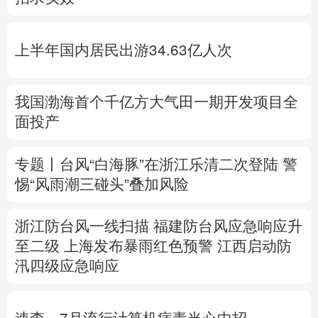
多语种频道
上半年国内居民出游34.63亿人次
English
Español
Français
عربى
Русский язык
日本語
한국어
我国渤海首个千亿方大气田一期开发项目全
面投产
Deutsch
Português
专题丨
台风“白海豚”在浙江乐清二次登陆
警
惕“风雨潮三碰头”叠加风险
浙江防台风一线扫描
福建防台风应急响应升
至二级
上海发布暴雨红色预警
江西启动防
汛四级应急响应