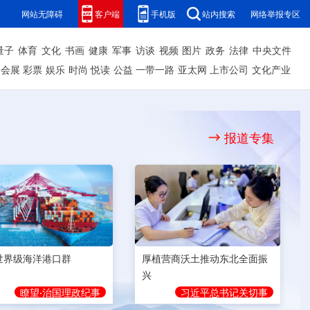
网站无障碍
客户端
手机版
站内搜索
网络举报专区
量子
体育
文化
书画
健康
军事
访谈
视频
图片
政务
法律
中央文件
会展
彩票
娱乐
时尚
悦读
公益
一带一路
亚太网
上市公司
文化产业
报道专集
世界级海洋港口群
厚植营商沃土推动东北全面振
兴
瞭望·治国理政纪事
习近平总书记关切事