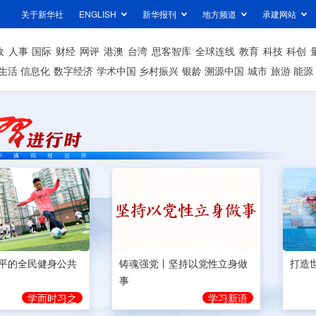
关于新华社
ENGLISH
新华报刊
地方频道
承建网站
政
人事
国际
财经
网评
港澳
台湾
思客智库
全球连线
教育
科技
科创
生活
信息化
数字经济
学术中国
乡村振兴
银龄
溯源中国
城市
旅游
能源
平的全民健身公共
铸魂强党丨坚持以党性立身做
打造
事
学而时习之
学习新语