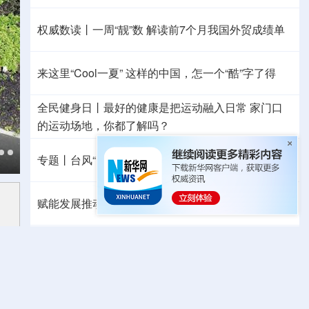
权威数读丨一周“靓”数
解读前7个月我国外贸成绩单
来这里“Cool一夏”
这样的中国，怎一个“酷”字了得
全民健身日丨
最好的健康是把运动融入日常
家门口
的运动场地，你都了解吗？
专题丨
台风“白海豚”逼近 重大气象灾害应急响应升级
赋能发展推动共赢 “零关税”百日见证中非合作新气象
专题丨
美官员：预计霍尔木兹海峡协议将“很快达成”
移民分歧激化 西班牙出台针对意大利反制措施