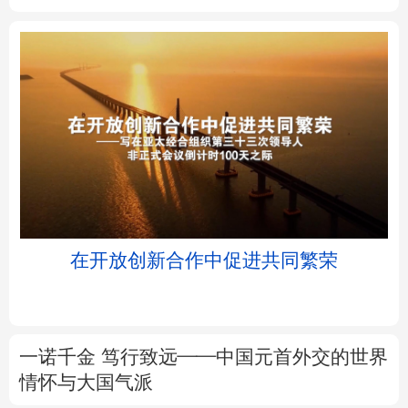
北京
天津
河北
山西
辽宁
吉林
上海
江苏
浙江
安徽
福建
江西
变
在开放创新合作中促进共同繁荣
山东
河南
湖北
湖南
广东
广西
海南
重庆
一诺千金 笃行致远——中国元首外交的世界
四川
贵州
云南
西藏
情怀与大国气派
陕西
甘肃
青海
宁夏
党中央国务院邀请优秀专家人才代表北戴河
休假侧记
新疆
内蒙古
黑龙江