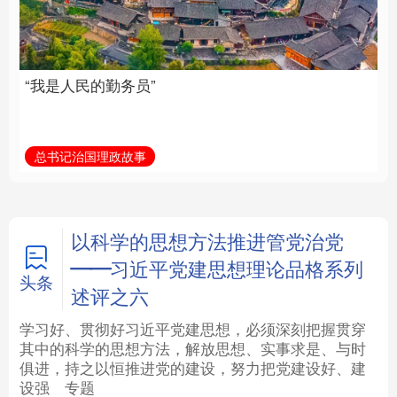
族复兴重任的高素质干
部队伍
法律
中央文件
金融
汽车
总书记治国理政故事
学习新语
食品
人居
信息化
数字经济
学术中国
乡村振兴
银龄
溯源中国
以科学的思想方法推进管党治党
——习近平党建思想理论品格系列
城市
旅游
能源
会展
头条
述评之六
彩票
娱乐
时尚
悦读
学习好、贯彻好习近平党建思想，必须深刻把握贯穿
其中的科学的思想方法，解放思想、实事求是、与时
俱进，持之以恒推进党的建设，努力把党建设好、建
公益
一带一路
亚太网
上市公司
设强
专题
文化产业
地方频道