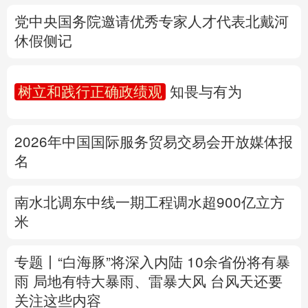
树立和践行正确政绩观
知畏与有为
多语种频道
2026年中国国际服务贸易交易会开放媒体报
English
Español
Français
عربى
名
Русский язык
日本語
한국어
南水北调东中线一期工程调水超900亿立方
Deutsch
Português
米
专题丨
“白海豚”将深入内陆 10余省份将有暴
雨 局地有特大暴雨、雷暴大风
台风天还要
关注这些内容
公安部再次公布15起涉汛涉灾网络谣言案例
详情