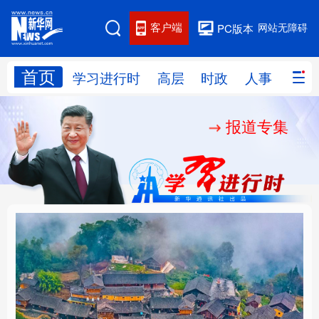
客户端
网站无障碍
PC版本
首页
网站地图
学习进行时
高层
时政
人事
国际
报道专集
学习进行时
高层
时政
人事
国际
财经
网评
港澳
台湾
思客智库
全球连线
教育
科技
科创
量子
体育
文化
书画
健康
军事
“我是人民的勤务员”
铸魂强党丨建设堪当民
访谈
视频
图片
政务