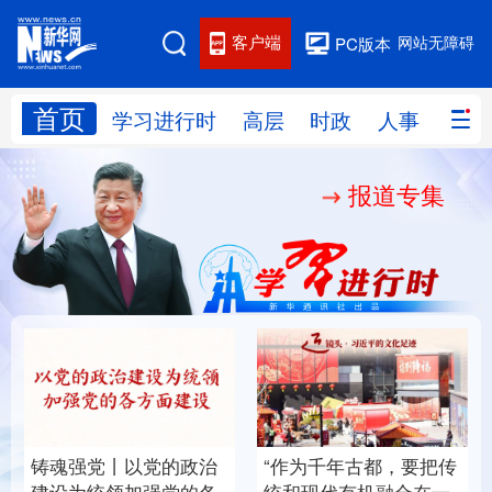
客户端
网站无障碍
PC版本
首页
网站地图
学习进行时
高层
时政
人事
国际
报道专集
学习进行时
高层
时政
人事
国际
财经
网评
港澳
台湾
思客智库
全球连线
教育
科技
科创
量子
体育
文化
书画
健康
军事
铸魂强党丨以党的政治
“作为千年古都，要把传
访谈
视频
图片
政务