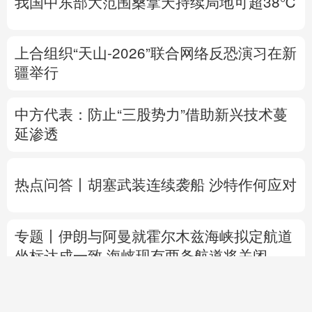
我国中东部大范围桑拿天持续局地可超38℃
上合组织“天山-2026”联合网络反恐演习在新
疆举行
中方代表：防止“三股势力”借助新兴技术蔓
延渗透
热点问答丨胡塞武装连续袭船 沙特作何应对
专题丨
伊朗与阿曼就霍尔木兹海峡拟定航道
坐标达成一致
海峡现有两条航道将关闭