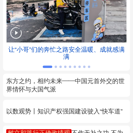
北京
天津
河北
山西
辽宁
吉林
上海
江苏
浙江
安徽
福建
江西
让“小哥”们的奔忙之路安全温暖、成就感满
满
山东
河南
湖北
湖南
广东
广西
海南
重庆
东方之约，相约未来——中国元首外交的世
四川
贵州
云南
西藏
界情怀与大国气派
陕西
甘肃
青海
宁夏
以数观势丨知识产权强国建设驶入“快车道”
新疆
内蒙古
黑龙江
树立和践行正确政绩观
不作无补之功 不为