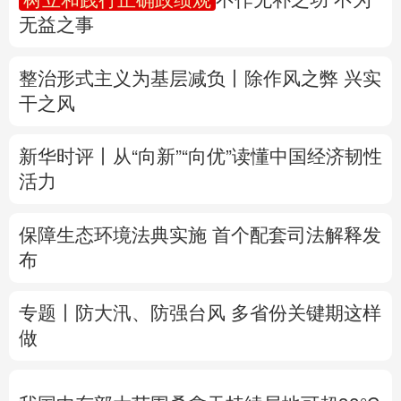
无益之事
多语种频道
整治形式主义为基层减负丨除作风之弊 兴实
English
Español
Français
عربى
干之风
Русский язык
日本語
한국어
新华时评丨从“向新”“向优”读懂中国经济韧性
Deutsch
Português
活力
保障生态环境法典实施 首个配套司法解释发
布
专题丨
防大汛、防强台风 多省份关键期这样
做