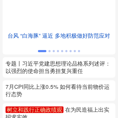
北京
天津
河北
山西
辽宁
吉林
上海
江苏
台风 “白海豚” 逼近 多地积极做好防范应对
浙江
安徽
福建
江西
山东
河南
湖北
湖南
专题丨
习近平党建思想理论品格系列述评：
广东
广西
海南
重庆
以强烈的使命担当勇担复兴重任
四川
贵州
云南
西藏
7月CPI同比上涨0.5%
如何看待当前物价运
陕西
甘肃
青海
宁夏
行态势
新疆
内蒙古
黑龙江
树立和践行正确政绩观
在为民造福上出实
招求实效