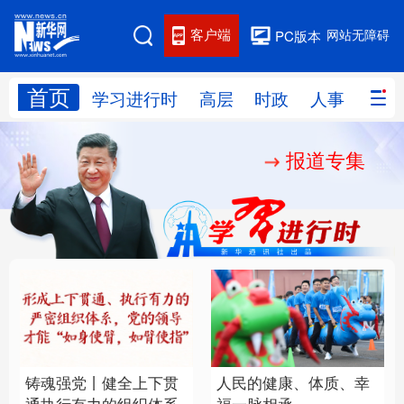
客户端
网站无障碍
PC版本
首页
网站地图
学习进行时
高层
时政
人事
国际
报道专集
学习进行时
高层
时政
人事
国际
财经
网评
港澳
台湾
思客智库
全球连线
教育
科技
科创
量子
体育
文化
书画
健康
军事
铸魂强党丨健全上下贯
人民的健康、体质、幸
访谈
视频
图片
政务