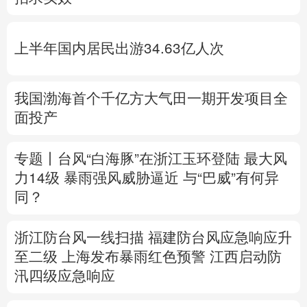
多语种频道
上半年国内居民出游34.63亿人次
English
Español
Français
عربى
Русский язык
日本語
한국어
我国渤海首个千亿方大气田一期开发项目全
面投产
Deutsch
Português
专题丨
台风“白海豚”在浙江玉环登陆 最大风
力14级
暴雨强风威胁逼近
与“巴威”有何异
同？
浙江防台风一线扫描
福建防台风应急响应升
至二级
上海发布暴雨红色预警
江西启动防
汛四级应急响应