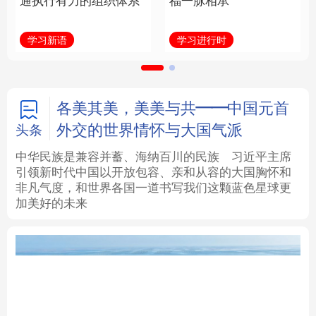
通执行有力的组织体系
福一脉相承
法律
中央文件
金融
汽车
学习新语
学习进行时
食品
人居
信息化
数字经济
学术中国
乡村振兴
银龄
溯源中国
各美其美，美美与共——中国元首
外交的世界情怀与大国气派
头条
城市
旅游
能源
会展
中华民族是兼容并蓄、海纳百川的民族
习近平主席
引领新时代中国以开放包容、亲和从容的大国胸怀和
彩票
娱乐
时尚
悦读
非凡气度，和世界各国一道书写我们这颗蓝色星球更
加美好的未来
公益
一带一路
亚太网
上市公司
文化产业
地方频道