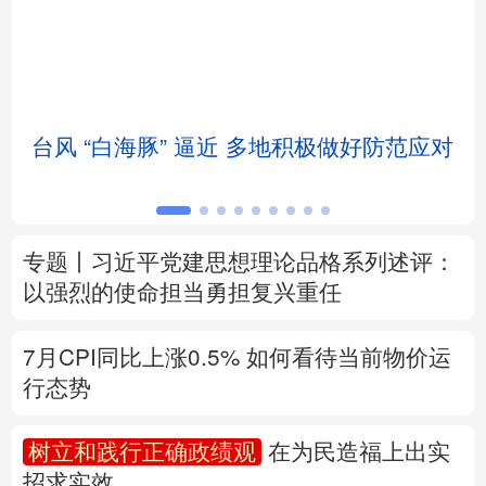
北京
天津
河北
山西
辽宁
吉林
上海
江苏
台风 “白海豚” 逼近 多地积极做好防范应对
浙江
安徽
福建
江西
山东
河南
湖北
湖南
专题丨
习近平党建思想理论品格系列述评：
广东
广西
海南
重庆
以强烈的使命担当勇担复兴重任
四川
贵州
云南
西藏
7月CPI同比上涨0.5%
如何看待当前物价运
陕西
甘肃
青海
宁夏
行态势
新疆
内蒙古
黑龙江
树立和践行正确政绩观
在为民造福上出实
招求实效