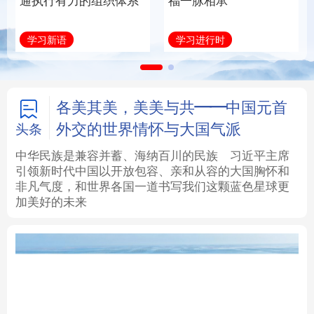
通执行有力的组织体系
福一脉相承
法律
中央文件
金融
汽车
学习新语
学习进行时
食品
人居
信息化
数字经济
学术中国
乡村振兴
银龄
溯源中国
各美其美，美美与共——中国元首
外交的世界情怀与大国气派
头条
城市
旅游
能源
会展
中华民族是兼容并蓄、海纳百川的民族
习近平主席
引领新时代中国以开放包容、亲和从容的大国胸怀和
彩票
娱乐
时尚
悦读
非凡气度，和世界各国一道书写我们这颗蓝色星球更
加美好的未来
公益
一带一路
亚太网
上市公司
文化产业
地方频道