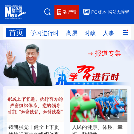
客户端
网站无障碍
PC版本
首页
网站地图
学习进行时
高层
时政
人事
国际
报道专集
学习进行时
高层
时政
人事
国际
财经
网评
港澳
台湾
思客智库
全球连线
教育
科技
科创
量子
体育
文化
书画
健康
军事
铸魂强党丨健全上下贯
人民的健康、体质、幸
访谈
视频
图片
政务