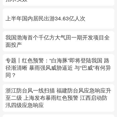
多语种频道
上半年国内居民出游34.63亿人次
English
Español
Français
عربى
Русский язык
日本語
한국어
我国渤海首个千亿方大气田一期开发项目全
面投产
Deutsch
Português
专题丨
红色预警：“白海豚”即将登陆我国 路
径渐清晰
暴雨强风威胁逼近
与“巴威”有何异
同？
浙江防台风一线扫描
福建防台风应急响应升
至二级
上海发布暴雨红色预警
江西启动防
汛四级应急响应