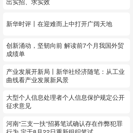
创新涌动，坚韧向前 解读前7个月我国外贸
多语种频道
成绩单
English
Español
Français
عربى
产业发展开新局丨
新华社经济随笔：从工业
Русский язык
日本語
한국어
曲线看产业发展新风景
Deutsch
Português
大型个人信息处理者个人信息保护规定公开
征求意见
河南“三支一扶”招募笔试确认存在作弊犯罪
行为
定于8月22日重新组织笔试
专题丨
台风“白海豚”预计在浙闽沿海登陆
浙
闽启动防汛防台风三级应急响应
6省市启动
洪水防御Ⅳ级响应