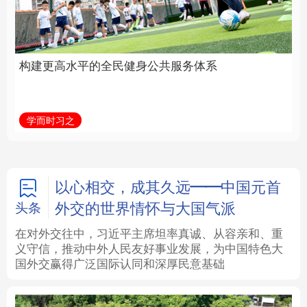
身公共服务体系
中国
法律
中央文件
金融
汽车
学而时习之
学习新语
食品
人居
信息化
数字经济
学术中国
乡村振兴
银龄
溯源中国
以心相交，成其久远——中国元首
外交的世界情怀与大国气派
头条
城市
旅游
能源
会展
在对外交往中，习近平主席坦率真诚、从容亲和、重
义守信，推动中外人民友好事业发展，为中国特色大
彩票
娱乐
时尚
悦读
国外交赢得广泛国际认同和深厚民意基础
公益
一带一路
亚太网
上市公司
文化产业
地方频道