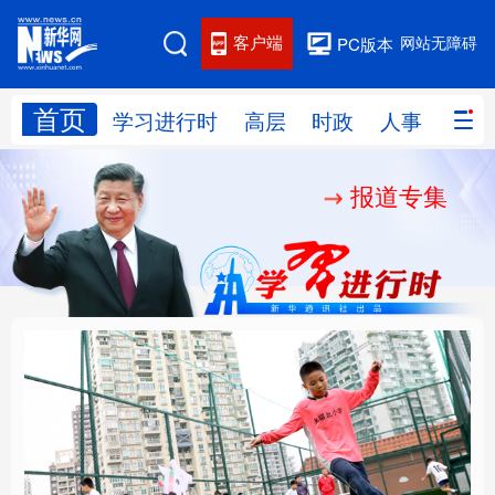
客户端
网站无障碍
PC版本
首页
网站地图
学习进行时
高层
时政
人事
国际
报道专集
学习进行时
高层
时政
人事
国际
财经
网评
港澳
台湾
思客智库
全球连线
教育
科技
科创
量子
体育
文化
书画
健康
军事
构建更高水平的全民健
乐享全民健身 共筑健康
访谈
视频
图片
政务