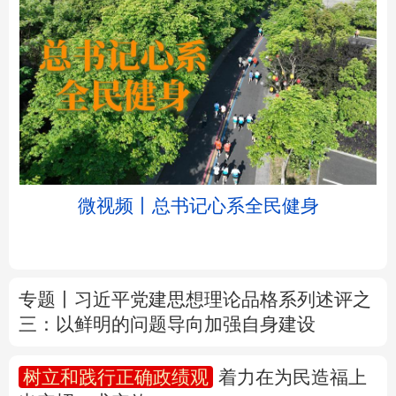
北京
天津
河北
山西
辽宁
吉林
上海
江苏
微视频丨总书记心系全民健身
浙江
安徽
福建
江西
山东
河南
湖北
湖南
专题丨
习近平党建思想理论品格系列述评之
三：以鲜明的问题导向加强自身建设
广东
广西
海南
重庆
四川
贵州
云南
西藏
树立和践行正确政绩观
着力在为民造福上
出实招、求实效
陕西
甘肃
青海
宁夏
新疆
内蒙古
黑龙江
新华时评丨在迎难而上中打开广阔天地