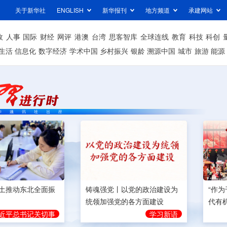
关于新华社
ENGLISH
新华报刊
地方频道
承建网站
政
人事
国际
财经
网评
港澳
台湾
思客智库
全球连线
教育
科技
科创
生活
信息化
数字经济
学术中国
乡村振兴
银龄
溯源中国
城市
旅游
能源
土推动东北全面振
铸魂强党丨以党的政治建设为
“作
统领加强党的各方面建设
代有
近平总书记关切事
学习新语