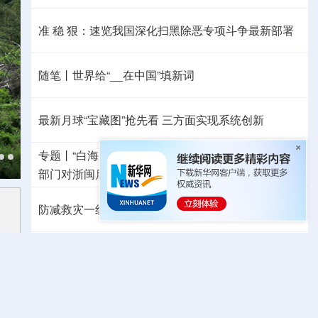
准 稳 狠：速览我国深化扫黑除恶专项斗争最新部署
随笔丨世界给“__在中国”填新词
最新月球“宝藏图”抢先看
三方面实现系统创新
专题丨
“白海豚”逼近华东 罕见远洋台风将登陆我国
两
部门对浙闽启动防汛防台风四级应急响应
防减救灾一线见闻丨高温持续，多地旱涝同防保民生
我国对派拓公司在华销售产品启动网络安全审查
外交部就广岛核爆81周年答问
警惕日本拥核野心