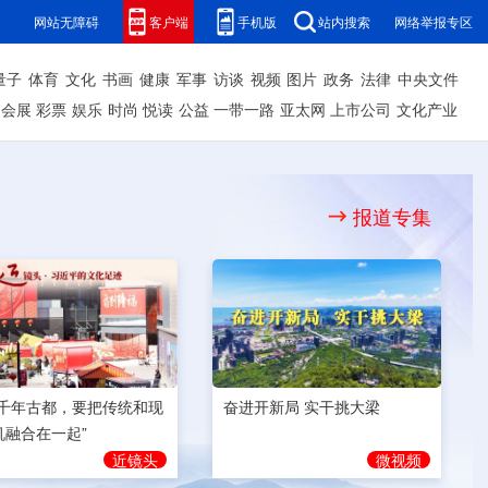
网站无障碍
客户端
手机版
站内搜索
网络举报专区
量子
体育
文化
书画
健康
军事
访谈
视频
图片
政务
法律
中央文件
会展
彩票
娱乐
时尚
悦读
公益
一带一路
亚太网
上市公司
文化产业
报道专集
奋进开新局 实干挑大梁
为千年古都，要把传统和现
机融合在一起”
微视频
近镜头