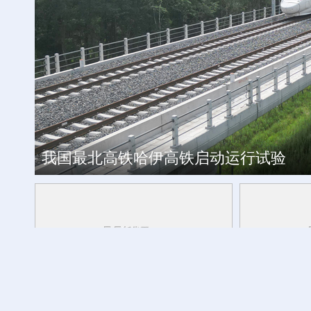
工银私人银行 君子偕伙伴同行
我国最北高铁哈伊高铁启动运行试验