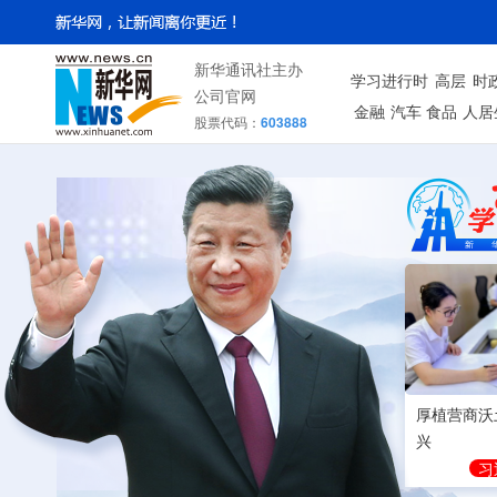
新华通讯社主办
学习进行时
高层
时
公司官网
金融
汽车
食品
人居
股票代码：
603888
厚植营商沃
兴
习